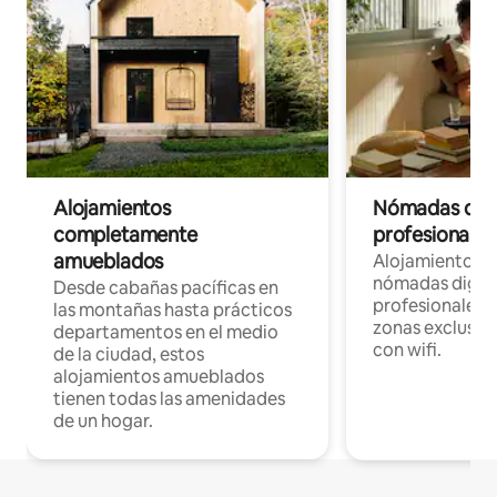
Alojamientos
Nómadas digit
completamente
profesionales 
amueblados
Alojamientos 
nómadas digita
Desde cabañas pacíficas en
profesionales d
las montañas hasta prácticos
zonas exclusiva
departamentos en el medio
con wifi.
de la ciudad, estos
alojamientos amueblados
tienen todas las amenidades
de un hogar.