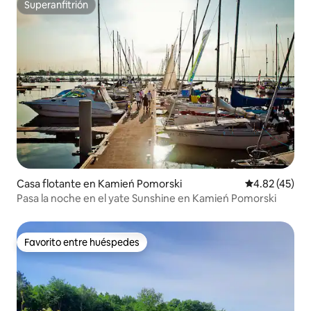
Superanfitrión
Superanfitrión
Casa flotante en Kamień Pomorski
Calificación 
4.82 (45)
Pasa la noche en el yate Sunshine en Kamień Pomorski
Favorito entre huéspedes
Favorito entre huéspedes