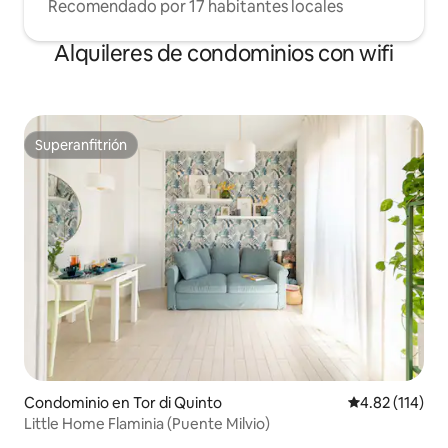
Recomendado por 17 habitantes locales
Alquileres de condominios con wifi
Superanfitrión
Superanfitrión
Condominio en Tor di Quinto
Calificación p
4.82 (114)
Little Home Flaminia (Puente Milvio)