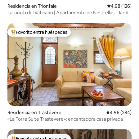
Residencia en Trionfale
Calificación pr
4.98 (126)
La jungla del Vaticano | Apartamento de 5 estrellas | Jardín
| Se admiten mascotas
Favorito entre huéspedes
De los mejores en Favorito entre huéspedes
Residencia en Trastévere
Calificación pr
4.96 (284)
«La Torre Suite Trastevere»: encantadora casa privada
Favorito entre huéspedes