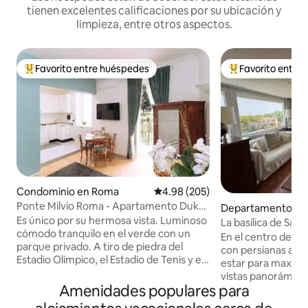
tienen excelentes calificaciones por su ubicación y
limpieza, entre otros aspectos.
Favorito entre huéspedes
Favorito entre
De los mejores en Favorito entre huéspedes
De los mejores en
Condominio en Roma
Calificación promedio: 4.98 de 5
4.98 (205)
Ponte Milvio Roma - Apartamento Duke
Departamento en
's -
Es único por su hermosa vista. Luminoso
La basílica de San
cómodo tranquilo en el verde con un
terraza en el cen
En el centro de Ro
parque privado. A tiro de piedra del
con persianas abie
Estadio Olímpico, el Estadio de Tenis y el
estar para maximiza
Auditorio Parco della Musica. Además
vistas panorámica
del Museo Maxxi donde se puede llegar a
Amenidades populares para
la basílica de San
pie. El Tíber y el Montemario son el telón
de época y baldos