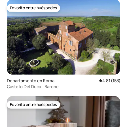
Favorito entre huéspedes
Favorito entre huéspedes
Departamento en Roma
Calificación p
4.81 (153)
Castello Del Duca - Barone
Favorito entre huéspedes
Favorito entre huéspedes