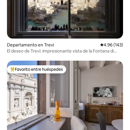
Departamento en Trevi
Calificación pr
4.96 (143)
El deseo de Trevi: impresionante vista de la Fontana di
Trevi
Favorito entre huéspedes
De los mejores en Favorito entre huéspedes