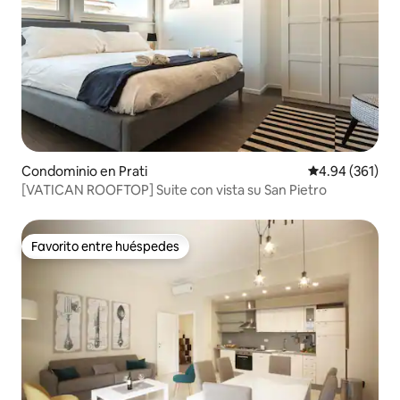
Condominio en Prati
Calificación pr
4.94 (361)
[VATICAN ROOFTOP] Suite con vista su San Pietro
Favorito entre huéspedes
Favorito entre huéspedes