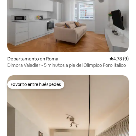
Departamento en Roma
Calificación
4.78 (9)
Dimora Valadier - 5 minutos a pie del Olimpico Foro Italico
Favorito entre huéspedes
Favorito entre huéspedes