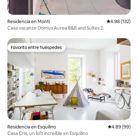
Residencia en Monti
Calificación p
4.98 (132)
Casa vacanze Domus Aurea B&B and Suites 2.
Favorito entre huéspedes
Favorito entre huéspedes
Residencia en Esquilino
Calificación p
4.89 (99)
Casa Cris, un loft increíble en Esquilino