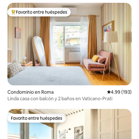
Favorito entre huéspedes
De los mejores en Favorito entre huéspedes
Condominio en Roma
Calificación pr
4.99 (193)
Linda casa con balcón y 2 baños en Vaticano-Prati
Favorito entre huéspedes
Favorito entre huéspedes