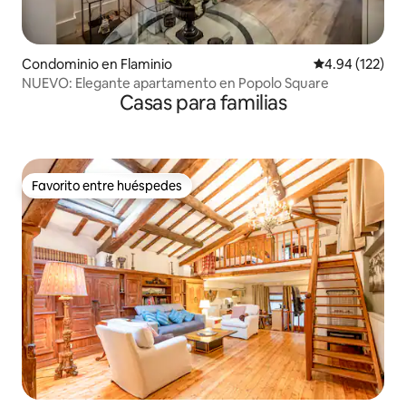
Condominio en Flaminio
Calificación p
4.94 (122)
NUEVO: Elegante apartamento en Popolo Square
Casas para familias
Favorito entre huéspedes
Favorito entre huéspedes