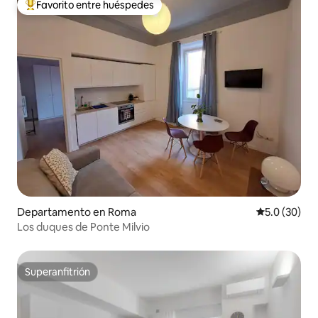
Favorito entre huéspedes
De los mejores en Favorito entre huéspedes
Departamento en Roma
Calificación
5.0 (30)
Los duques de Ponte Milvio
Superanfitrión
Superanfitrión