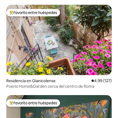
Favorito entre huéspedes
De los mejores en Favorito entre huéspedes
Residencia en Gianicolense
Calificación p
4.99 (127)
Poerio Home&Garden cerca del centro de Roma
Favorito entre huéspedes
De los mejores en Favorito entre huéspedes