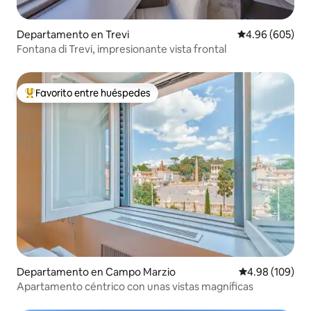
Departamento en Trevi
Calificación pr
4.96 (605)
Fontana di Trevi, impresionante vista frontal
Favorito entre huéspedes
De los mejores en Favorito entre huéspedes
Departamento en Campo Marzio
Calificación pr
4.98 (109)
⁠Apartamento céntrico con unas vistas magníficas