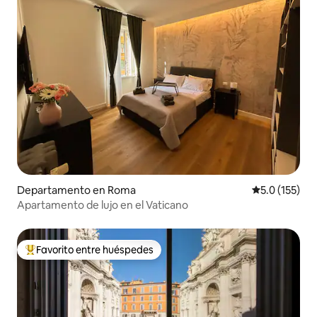
Departamento en Roma
Calificación 
5.0 (155)
Apartamento de lujo en el Vaticano
Favorito entre huéspedes
De los mejores en Favorito entre huéspedes