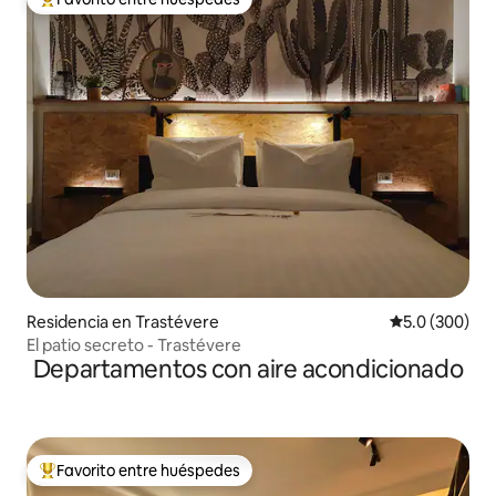
De los mejores en Favorito entre huéspedes
Residencia en Trastévere
Calificación p
5.0 (300)
El patio secreto - Trastévere
Departamentos con aire acondicionado
Favorito entre huéspedes
De los mejores en Favorito entre huéspedes