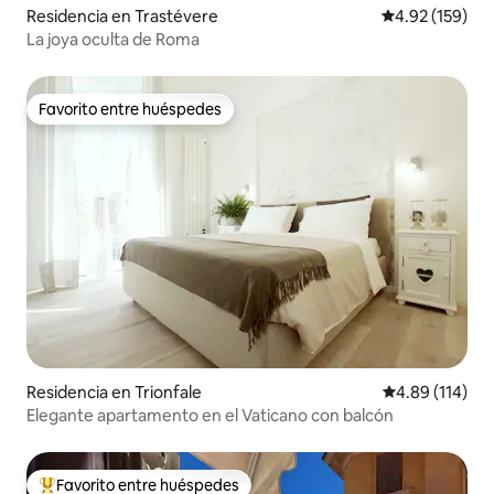
Residencia en Trastévere
Calificación p
4.92 (159)
La joya oculta de Roma
Favorito entre huéspedes
Favorito entre huéspedes
Residencia en Trionfale
Calificación p
4.89 (114)
Elegante apartamento en el Vaticano con balcón
Favorito entre huéspedes