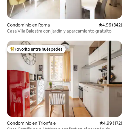
Condominio en Roma
Calificación pr
4.96 (342)
Casa Villa Balestra con jardín y aparcamiento gratuito
Favorito entre huéspedes
De los mejores en Favorito entre huéspedes
Condominio en Trionfale
Calificación p
4.99 (172)