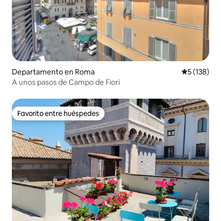
Departamento en Roma
Calificació
5 (138)
A unos pasos de Campo de Fiori
Favorito entre huéspedes
Favorito entre huéspedes