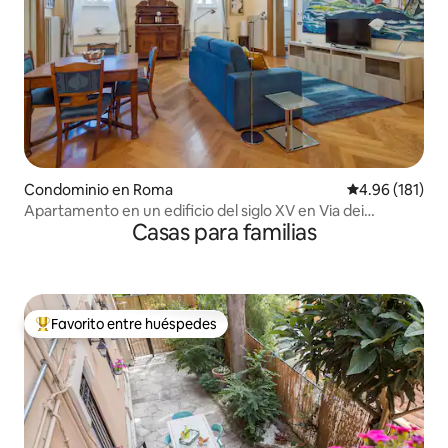
Condominio en Roma
Calificación p
4.96 (181)
Apartamento en un edificio del siglo XV en Via dei
Casas para familias
Coronari
Favorito entre huéspedes
De los mejores en Favorito entre huéspedes