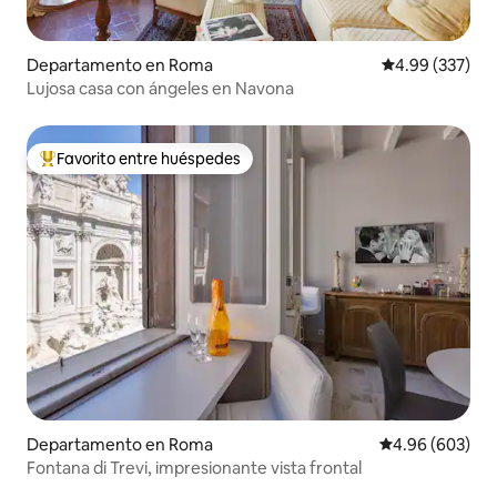
Departamento en Roma
Calificación pr
4.99 (337)
Lujosa casa con ángeles en Navona
Favorito entre huéspedes
De los mejores en Favorito entre huéspedes
Departamento en Roma
Calificación pr
4.96 (603)
Fontana di Trevi, impresionante vista frontal