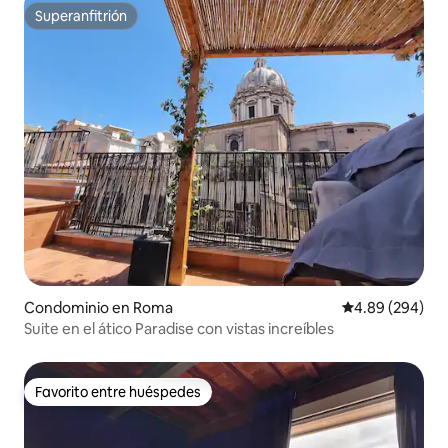
Superanfitrión
Superanfitrión
Condominio en Roma
Calificación pr
4.89 (294)
Suite en el ático Paradise con vistas increíbles
Favorito entre huéspedes
Favorito entre huéspedes