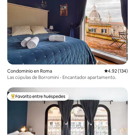
Condominio en Roma
Calificación p
4.92 (134)
Las cúpulas de Borromini - Encantador apartamento.
Favorito entre huéspedes
De los mejores en Favorito entre huéspedes