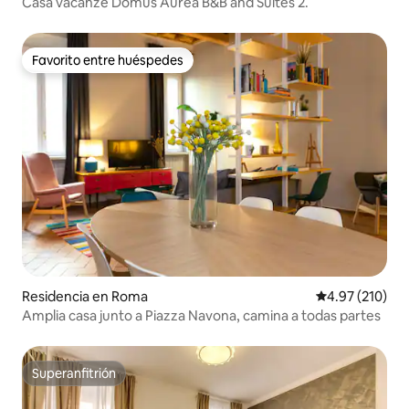
Casa vacanze Domus Aurea B&B and Suites 2.
Favorito entre huéspedes
Favorito entre huéspedes
Residencia en Roma
Calificación p
4.97 (210)
Amplia casa junto a Piazza Navona, camina a todas partes
Superanfitrión
Superanfitrión