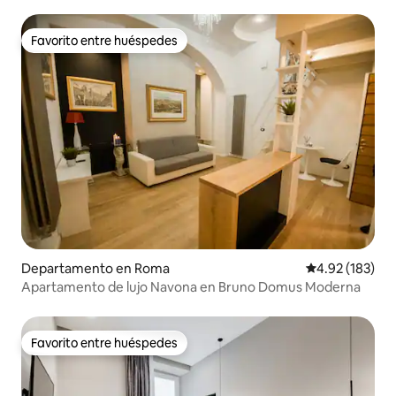
acondicionado, wifi
Favorito entre huéspedes
Favorito entre huéspedes
Departamento en Roma
Calificación p
4.92 (183)
Apartamento de lujo Navona en Bruno Domus Moderna
Favorito entre huéspedes
Favorito entre huéspedes