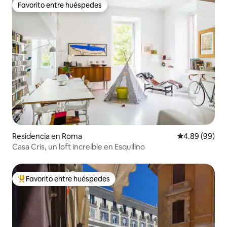
Favorito entre huéspedes
Favorito entre huéspedes
Residencia en Roma
Calificación p
4.89 (99)
Casa Cris, un loft increíble en Esquilino
Favorito entre huéspedes
De los mejores en Favorito entre huéspedes