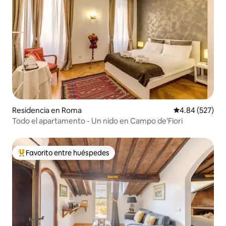
Residencia en Roma
Calificación pr
4.84 (527)
Todo el apartamento - Un nido en Campo de'Fiori
Favorito entre huéspedes
De los mejores en Favorito entre huéspedes