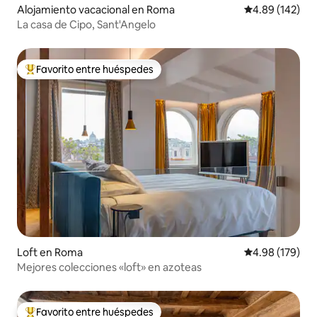
Alojamiento vacacional en Roma
Calificación pr
4.89 (142)
La casa de Cipo, Sant'Angelo
Favorito entre huéspedes
De los mejores en Favorito entre huéspedes
Loft en Roma
Calificación pr
4.98 (179)
Mejores colecciones «loft» en azoteas
Favorito entre huéspedes