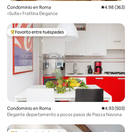
Condominio en Roma
Calificación pr
4.98 (363)
«Suite» Frattina Elegance
Favorito entre huéspedes
De los mejores en Favorito entre huéspedes
Condominio en Roma
Calificación pr
4.93 (503)
Elegante departamento a pocos pasos de Piazza Navona