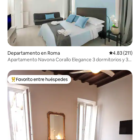
Departamento en Roma
Calificación p
4.83 (211)
Apartamento Navona Corallo Elegance 3 dormitorios y 3
baños
Favorito entre huéspedes
De los mejores en Favorito entre huéspedes