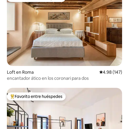
De los mejores en Favorito entre huéspedes
Loft en Roma
Calificación pr
4.98 (147)
encantador ático en los coronari para dos
Favorito entre huéspedes
De los mejores en Favorito entre huéspedes