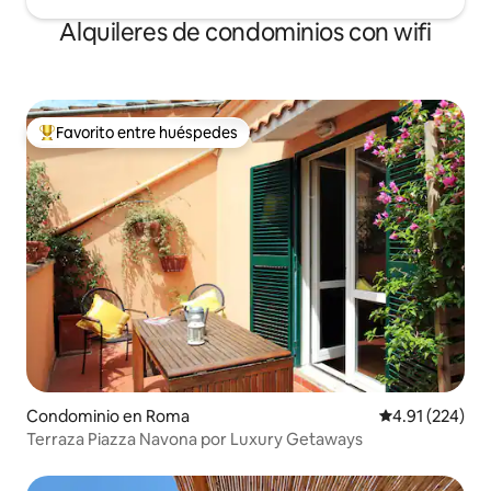
Alquileres de condominios con wifi
Favorito entre huéspedes
De los mejores en Favorito entre huéspedes
Condominio en Roma
Calificación p
4.91 (224)
Terraza Piazza Navona por Luxury Getaways