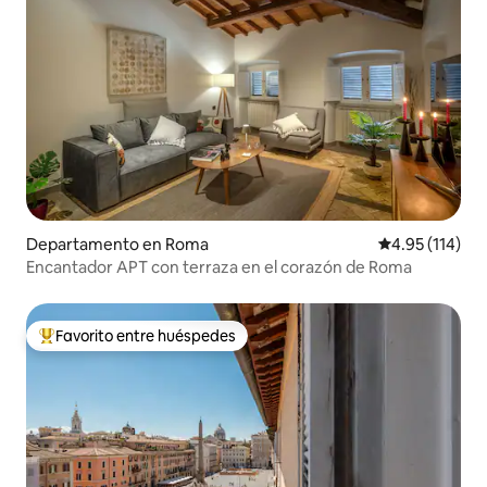
Departamento en Roma
Calificación p
4.95 (114)
Encantador APT con terraza en el corazón de Roma
Favorito entre huéspedes
De los mejores en Favorito entre huéspedes