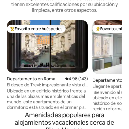
tienen excelentes calificaciones por su ubicación y
limpieza, entre otros aspectos.
Favorito entre huéspedes
Favorito entre
De los mejores en Favorito entre huéspedes
De los mejores en
Departamento en Roma
Calificación promedio: 4.96 de 5
4.96 (143)
Departamento en
El deseo de Trevi: impresionante vista de
Elegante apartam
la Fontana di Trevi
Ubicado en un edificio histórico frente a
con cama king
¡Bienvenido al apa
una de las plazas más emblemáticas del
ubicado en el cora
mundo, este apartamento de un
histórico de Roma
dormitorio está situado en el primer piso
recién reformado
y cuenta con comodidades modernas y
Amenidades populares para
única de comodid
un envidiable patio, perfecto para cenas
histórico. Lo que te encantará: -
alojamientos vacacionales cerca de
al aire libre. Ideal para parejas o familias
Ubicación inmejora