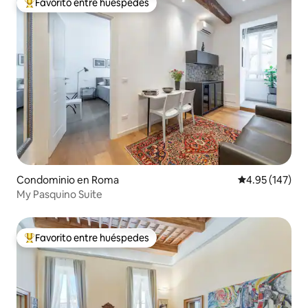
Favorito entre huéspedes
De los mejores en Favorito entre huéspedes
Condominio en Roma
Calificación p
4.95 (147)
My Pasquino Suite
Favorito entre huéspedes
De los mejores en Favorito entre huéspedes