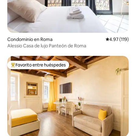
Condominio en Roma
Calificación p
4.97 (119)
Alessio Casa de lujo Panteón de Roma
Favorito entre huéspedes
De los mejores en Favorito entre huéspedes