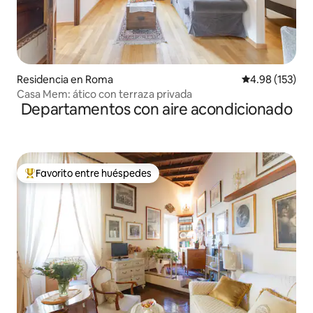
Residencia en Roma
Calificación p
4.98 (153)
Casa Mem: ático con terraza privada
Departamentos con aire acondicionado
Favorito entre huéspedes
De los mejores en Favorito entre huéspedes