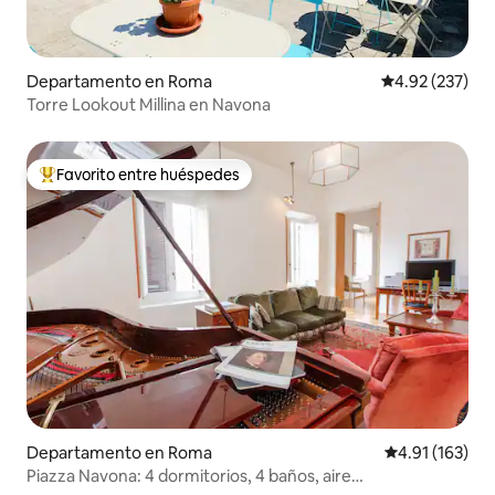
Departamento en Roma
Calificación pr
4.92 (237)
Torre Lookout Millina en Navona
Favorito entre huéspedes
De los mejores en Favorito entre huéspedes
Departamento en Roma
Calificación p
4.91 (163)
Piazza Navona: 4 dormitorios, 4 baños, aire