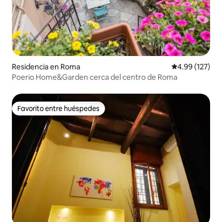
Residencia en Roma
Calificación p
4.99 (127)
Poerio Home&Garden cerca del centro de Roma
Favorito entre huéspedes
Favorito entre huéspedes