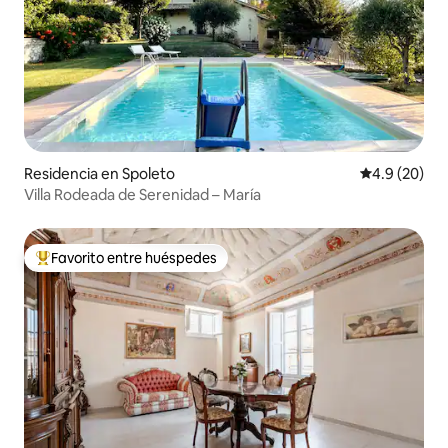
Residencia en Spoleto
Calificación
4.9 (20)
Villa Rodeada de Serenidad – María
Favorito entre huéspedes
De los mejores en Favorito entre huéspedes