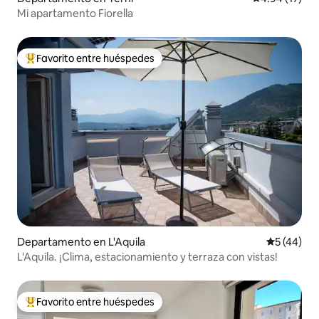
Mi apartamento Fiorella
Favorito entre huéspedes
De los mejores en Favorito entre huéspedes
Departamento en L'Aquila
Calificaci
5 (44)
L'Aquila. ¡Clima, estacionamiento y terraza con vistas!
Favorito entre huéspedes
De los mejores en Favorito entre huéspedes