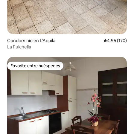
Condominio en L'Aquila
Calificación p
4.95 (170)
La Pulchella
Favorito entre huéspedes
Favorito entre huéspedes