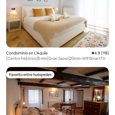
Condominio en L'Aquila
Calificación 
4.9 (118)
[Centro histórico]5 min[Gran Sasso]20min•WiFiSmartTV
Favorito entre huéspedes
Favorito entre huéspedes