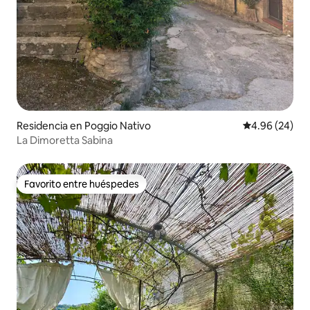
Residencia en Poggio Nativo
Calificación p
4.96 (24)
La Dimoretta Sabina
Favorito entre huéspedes
Favorito entre huéspedes