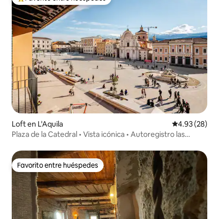
De los mejores en Favorito entre huéspedes
Loft en L'Aquila
Calificación p
4.93 (28)
Plaza de la Catedral • Vista icónica • Autoregistro las
24 horas
Favorito entre huéspedes
Favorito entre huéspedes