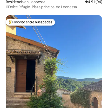
Residencia en Leonessa
Calificación 
4.91 (94)
Il Dolce Rifugio. Plaza principal de Leonessa
Favorito entre huéspedes
De los mejores en Favorito entre huéspedes