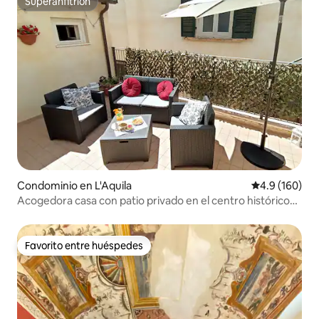
Superanfitrión
Superanfitrión
Condominio en L'Aquila
Calificación 
4.9 (160)
Acogedora casa con patio privado en el centro histórico
de AQ
Favorito entre huéspedes
Favorito entre huéspedes