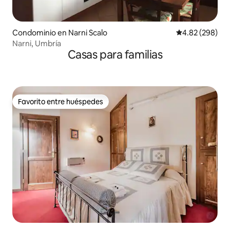
Condominio en Narni Scalo
Calificación pr
4.82 (298)
Narni, Umbría
Casas para familias
Favorito entre huéspedes
Favorito entre huéspedes