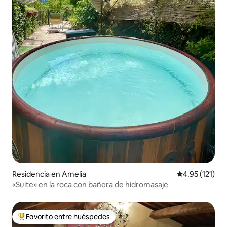
Residencia en Amelia
Calificación p
4.95 (121)
«Suite» en la roca con bañera de hidromasaje
Favorito entre huéspedes
De los mejores en Favorito entre huéspedes