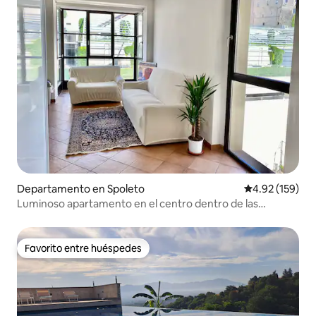
Departamento en Spoleto
Calificación p
4.92 (159)
Luminoso apartamento en el centro dentro de las
murallas
Favorito entre huéspedes
Favorito entre huéspedes