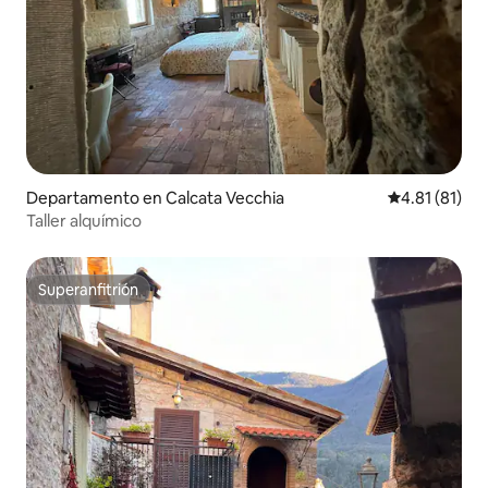
Departamento en Calcata Vecchia
Calificación 
4.81 (81)
Taller alquímico
Superanfitrión
Superanfitrión