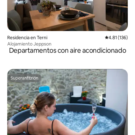
Residencia en Terni
Calificación p
4.81 (136)
Alojamiento Jeppson
Departamentos con aire acondicionado
Superanfitrión
Superanfitrión