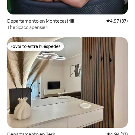
Departamento en Montecastrilli
Calificación 
4.97 (37)
The Scacciapensieri
Favorito entre huéspedes
Favorito entre huéspedes
Departamento en Terni
Calificación 
4.94 (17)