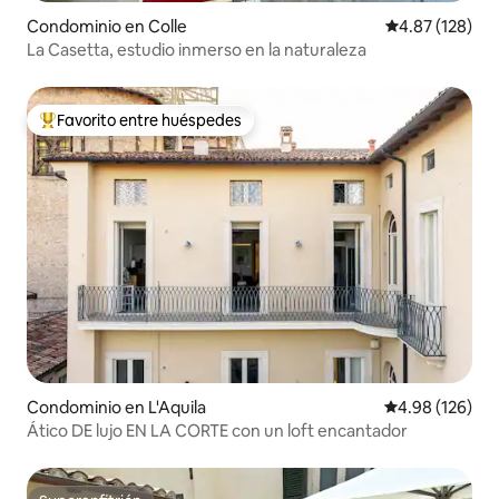
Condominio en Colle
Calificación p
4.87 (128)
La Casetta, estudio inmerso en la naturaleza
Favorito entre huéspedes
De los mejores en Favorito entre huéspedes
Condominio en L'Aquila
Calificación pr
4.98 (126)
Ático DE lujo EN LA CORTE con un loft encantador