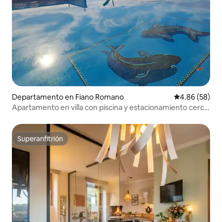
Departamento en Fiano Romano
Calificación p
4.86 (58)
Apartamento en villa con piscina y estacionamiento cerca
de Roma
Superanfitrión
Superanfitrión