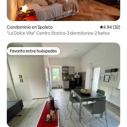
Condominio en Spoleto
Calificación p
4.94 (32)
"La Dolce Vita" Centro Storico-2 dormitorios-2 baños
Favorito entre huéspedes
Favorito entre huéspedes