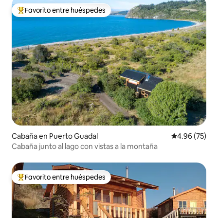
Favorito entre huéspedes
De los mejores en Favorito entre huéspedes
Cabaña en Puerto Guadal
Calificación p
4.96 (75)
Cabaña junto al lago con vistas a la montaña
Favorito entre huéspedes
De los mejores en Favorito entre huéspedes