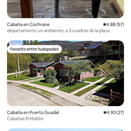
Cabaña en Cochrane
Calificación p
4.88 (57)
departamento un ambiente, a 3 cuadras de la plaza
Favorito entre huéspedes
Favorito entre huéspedes
Cabaña en Puerto Guadal
Calificación 
4.93 (27)
Cabañas El Maitén