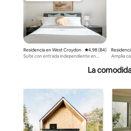
Residencia en West Croydon
Calificación promedio:
4.98 (84)
Residenc
Suite con entrada independiente en
Amplia ca
Croydon
• Cerca de
La comodidad