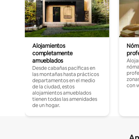
Alojamientos
Nóma
completamente
profe
amueblados
Aloj
nómad
Desde cabañas pacíficas en
profe
las montañas hasta prácticos
zonas
departamentos en el medio
con w
de la ciudad, estos
alojamientos amueblados
tienen todas las amenidades
de un hogar.
Am