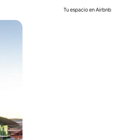
Tu espacio en Airbnb
ien tocando y deslizando la pantalla.