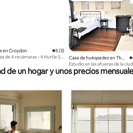
 4.98 de 5; 84 evaluaciones
ia en Croydon
Calificación promedio: 5 de 5; 3 evaluac
5 (3)
sa de 4 recámaras • 4 Hurtle St
Casa de huéspedes en Theb
C
 la ciudad
arton
Estudio en las afueras de la ciu
 de un hogar y unos precios mensuale