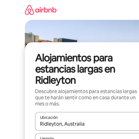
Ir
al
contenido
Alojamientos para
estancias largas en
Ridleyton
Descubre alojamientos para estancias largas
que te harán sentir como en casa durante un
mes o más.
Ubicación
Cuando los resultados estén disponibles, podrás na
Llegada