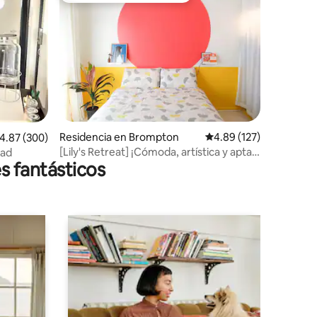
iones
Residencia en Brompton
Calificación promedio: 
4.89 (127)
alificación promedio: 4.87 de 5; 300 evaluaciones
4.87 (300)
[Lily's Retreat] ¡Cómoda, artística y apta
dad
s fantásticos
para perros!