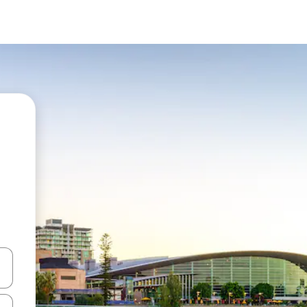
vegar usando las teclas de las flechas hacia arriba y hacia abajo, o b