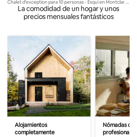
Chalet d'exception para 10 personas - Esquí en Montclar -
La comodidad de un hogar y unos
Lago a 10 minutos
precios mensuales fantásticos
Alojamientos
Nómadas digit
completamente
profesionales 