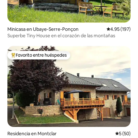
Minicasa en Ubaye-Serre-Ponçon
Calificación p
4.95 (197)
Superbe Tiny House en el corazón de las montañas
Favorito entre huéspedes
De los mejores en Favorito entre huéspedes
Residencia en Montclar
Calificaci
5 (50)