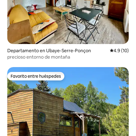
Departamento en Ubaye-Serre-Ponçon
Calificación
4.9 (10)
precioso entorno de montaña
Favorito entre huéspedes
Favorito entre huéspedes