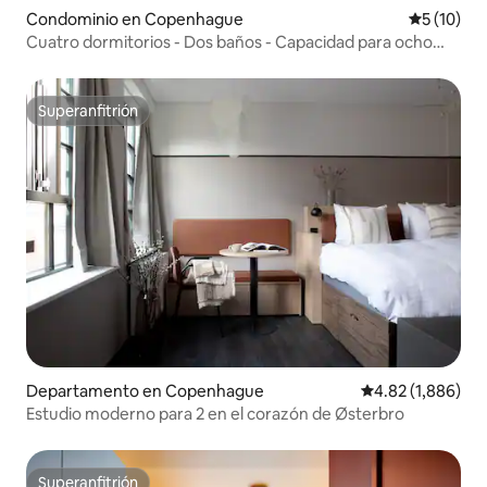
Condominio en Copenhague
Calificaci
5 (10)
Cuatro dormitorios - Dos baños - Capacidad para ocho
personas
Superanfitrión
Superanfitrión
Departamento en Copenhague
Calificación pro
4.82 (1,886)
Estudio moderno para 2 en el corazón de Østerbro
Superanfitrión