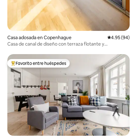
Casa adosada en Copenhague
Calificación p
4.95 (94)
Casa de canal de diseño con terraza flotante y
estacionamiento
Favorito entre huéspedes
De los mejores en Favorito entre huéspedes