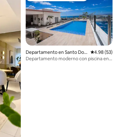
iones
Departamento en Santo Do
Calificación promedio:
4.98 (53)
mingo
Departamento moderno con piscina en
la azotea y vistas al mar