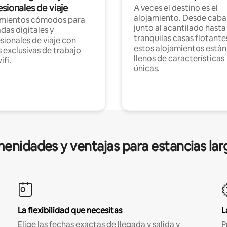
sionales de viaje
A veces el destino es el
alojamiento. Desde caba
amientos cómodos para
junto al acantilado hasta
as digitales y
tranquilas casas flotante
sionales de viaje con
estos alojamientos están
 exclusivas de trabajo
llenos de características
ifi.
únicas.
enidades y ventajas para estancias lar
La flexibilidad que necesitas
L
Elige las fechas exactas de llegada y salida y
P