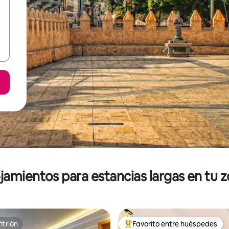
jamientos para estancias largas en tu 
itrión
Favorito entre huéspedes
itrión
De los mejores en Favorito ent