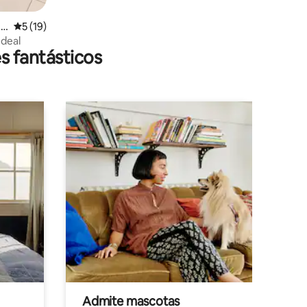
ng
Calificación promedio: 5 de 5; 19 evaluaciones
5 (19)
Ideal
s fantásticos
Admite mascotas