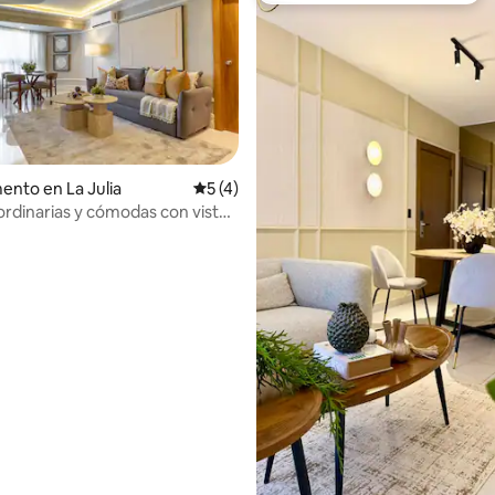
nto en La Julia
Calificación promedio: 5 de 5; 4 evaluac
5 (4)
ordinarias y cómodas con vista
 4.89 de 5; 71 evaluaciones