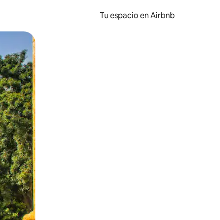
Tu espacio en Airbnb
ien tocando y deslizando la pantalla.