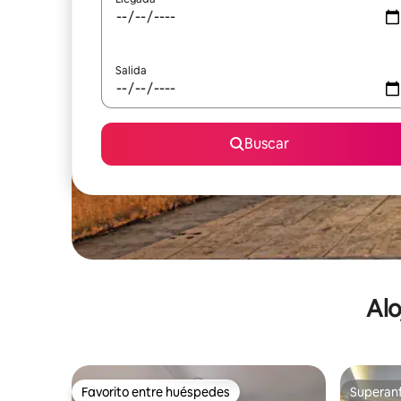
Salida
Buscar
Alo
Favorito entre huéspedes
Superanf
Favorito entre huéspedes
Superanf