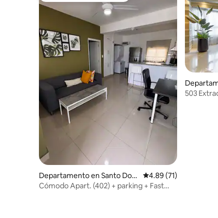
Departame
503 Extra
al mar
Departamento en Santo Dom
Calificación promedio:
4.89 (71)
ingo
Cómodo Apart. (402) + parking + Fast
Wifi