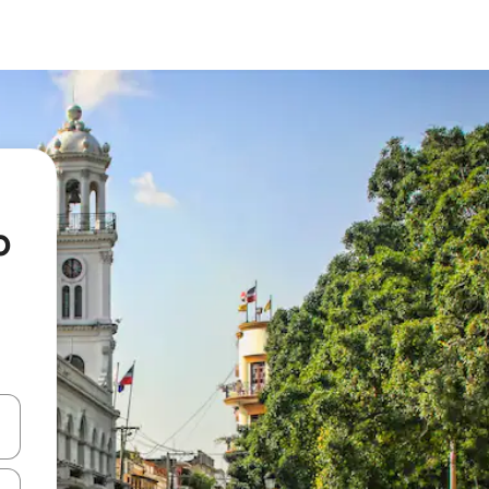
o
vegar usando las teclas de las flechas hacia arriba y hacia abajo, o b