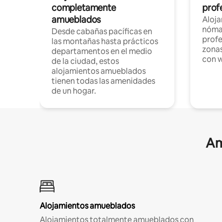
completamente
profe
amueblados
Aloj
nómad
Desde cabañas pacíficas en
profe
las montañas hasta prácticos
zonas
departamentos en el medio
con w
de la ciudad, estos
alojamientos amueblados
tienen todas las amenidades
de un hogar.
Am
Alojamientos amueblados
Alojamientos totalmente amueblados con