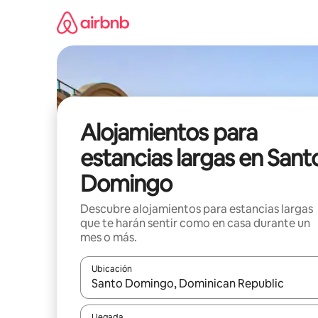
Ir
al
contenido
Alojamientos para
estancias largas en Sant
Domingo
Descubre alojamientos para estancias largas
que te harán sentir como en casa durante un
mes o más.
Ubicación
Cuando los resultados estén disponibles, podrás na
Llegada