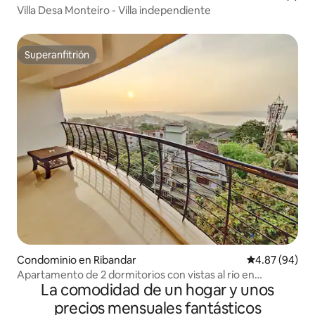
Villa Desa Monteiro - Villa independiente
Superanfitrión
Superanfitrión
Condominio en Ribandar
Calificación p
4.87 (94)
Apartamento de 2 dormitorios con vistas al río en
La comodidad de un hogar y unos
Ribandar, Panaji Goa
precios mensuales fantásticos