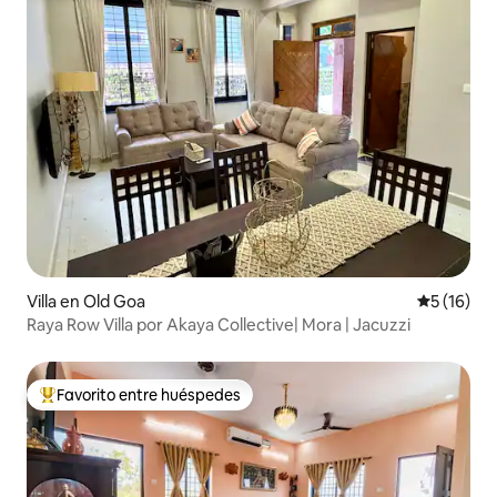
Villa en Old Goa
Calificaci
5 (16)
Raya Row Villa por Akaya Collective| Mora | Jacuzzi
Favorito entre huéspedes
De los mejores en Favorito entre huéspedes