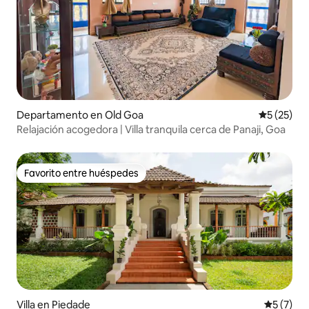
Departamento en Old Goa
Calificaci
5 (25)
Relajación acogedora | Villa tranquila cerca de Panaji, Goa
Favorito entre huéspedes
Favorito entre huéspedes
Villa en Piedade
Calificac
5 (7)