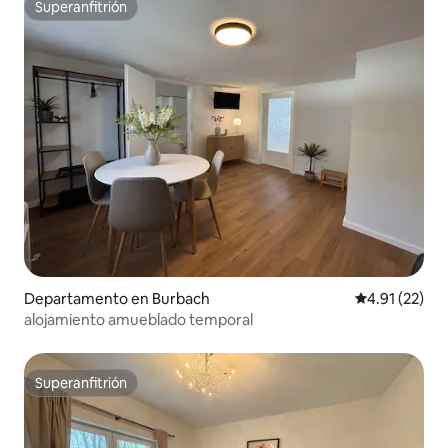
Superanfitrión
Superanfitrión
Departamento en Burbach
Calificación 
4.91 (22)
alojamiento amueblado temporal
Superanfitrión
Superanfitrión