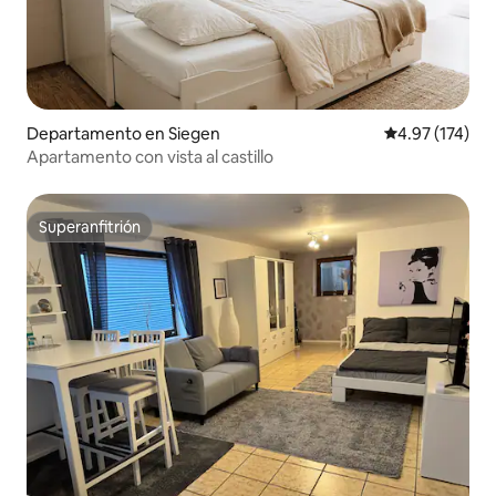
Departamento en Siegen
Calificación p
4.97 (174)
Apartamento con vista al castillo
Superanfitrión
Superanfitrión