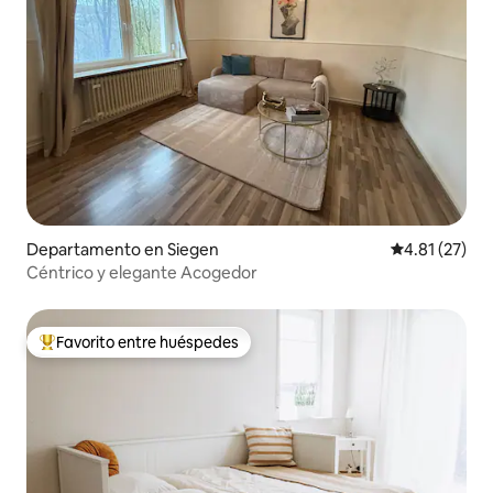
Departamento en Siegen
Calificación 
4.81 (27)
Céntrico y elegante Acogedor
Favorito entre huéspedes
De los mejores en Favorito entre huéspedes