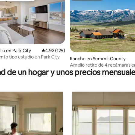
o en Park City
Calificación promedio: 4.92 de 5; 129 evaluac
4.92 (129)
to tipo estudio en Park City
 4.94 de 5; 35 evaluaciones
Rancho en Summit County
Amplio retiro de 4 recámaras e
 de un hogar y unos precios mensuale
City