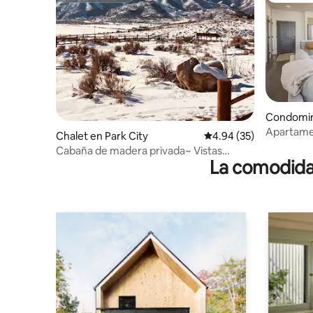
Condomini
Apartamen
Chalet en Park City
Calificación promedio:
4.94 (35)
Cabaña de madera privada~ Vistas
La comodidad
ÉPICAS~ 5 acres~Senderos~Esquí