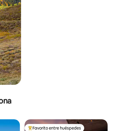
zona
Favorito entre huéspedes
De los mejores en Favorito entre huéspedes