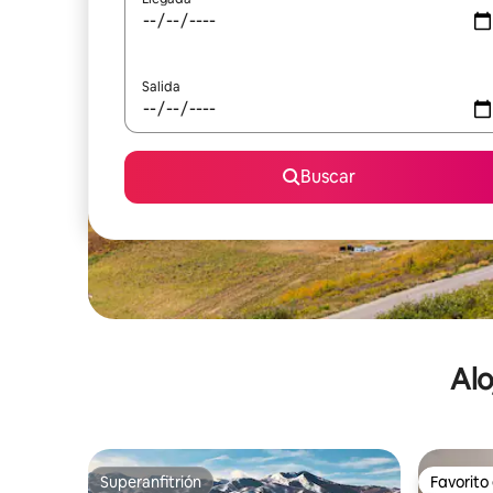
Salida
Buscar
Alo
Superanfitrión
Favorito
Superanfitrión
Favorito