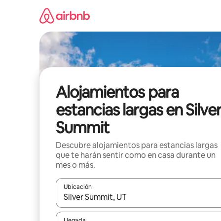
Ir
al
contenido
Alojamientos para
estancias largas en Silve
Summit
Descubre alojamientos para estancias largas
que te harán sentir como en casa durante un
mes o más.
Ubicación
Cuando los resultados estén disponibles, podrás na
Llegada