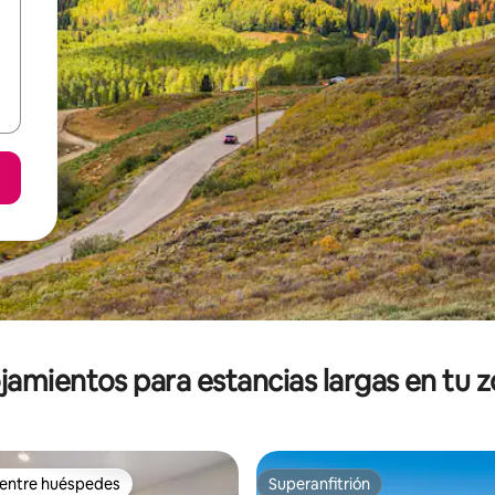
jamientos para estancias largas en tu 
 entre huéspedes
Superanfitrión
 entre huéspedes
Superanfitrión