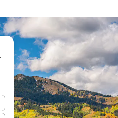
r
vegar usando las teclas de las flechas hacia arriba y hacia abajo, o b