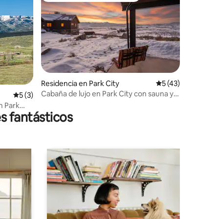
iones
Residencia en Park City
Calificación prome
5 (43)
Cabaña de lujo en Park City con sauna y
Calificación promedio: 5 de 5; 3 evaluaciones
5 (3)
vistas a la montaña
n Park
s fantásticos