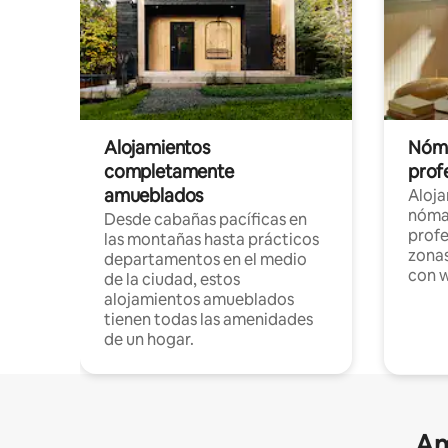
Alojamientos
Nóma
completamente
profe
amueblados
Aloj
nómad
Desde cabañas pacíficas en
profe
las montañas hasta prácticos
zonas
departamentos en el medio
con w
de la ciudad, estos
alojamientos amueblados
tienen todas las amenidades
de un hogar.
Am