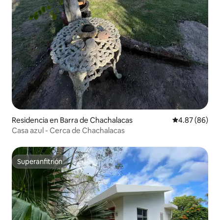
Residencia en Barra de Chachalacas
Calificación p
4.87 (86)
Casa azul - Cerca de Chachalacas
Superanfitrión
Superanfitrión