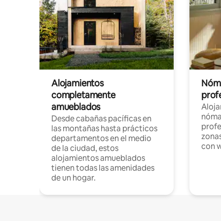
Alojamientos
Nóma
completamente
profe
amueblados
Aloj
nómad
Desde cabañas pacíficas en
profe
las montañas hasta prácticos
zonas
departamentos en el medio
con w
de la ciudad, estos
alojamientos amueblados
tienen todas las amenidades
de un hogar.