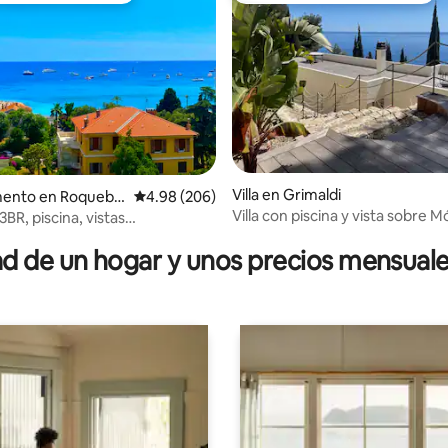
4.87 de 5; 272 evaluaciones
Villa en Grimaldi
ento en Roquebr
Calificación promedio: 4.98 de 5; 206 evaluac
4.98 (206)
Martin
Villa con piscina y vista sobre 
BR, piscina, vistas
as al mar y a la montaña
 de un hogar y unos precios mensuale