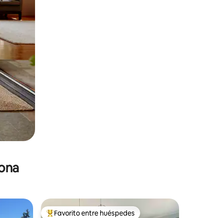
zona
Favorito entre huéspedes
re huéspedes
De los mejores en Favorito entre huéspedes