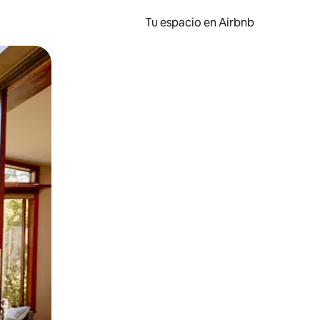
Tu espacio en Airbnb
ien tocando y deslizando la pantalla.