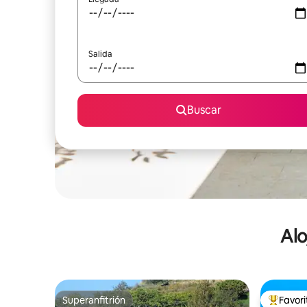
Salida
Buscar
Alo
Superanfitrión
Favor
Superanfitrión
De los m