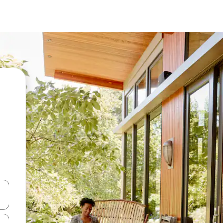
vegar usando las teclas de las flechas hacia arriba y hacia abajo, o b