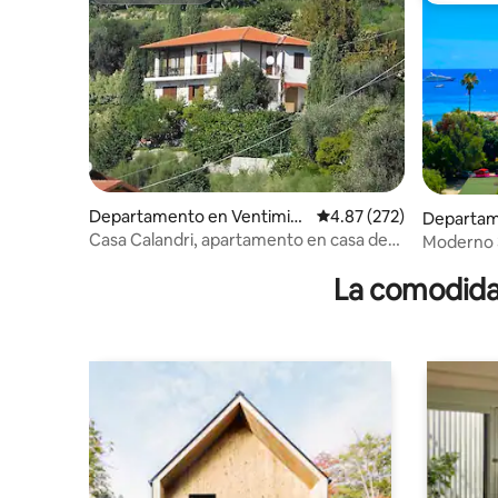
Departamento en Ventimigli
Calificación promedio: 
4.87 (272)
Departam
a
une-Cap-
Casa Calandri, apartamento en casa de
Moderno 3
campo
panorámic
La comodidad