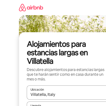
Ir
al
contenido
Alojamientos para
estancias largas en
Villatella
Descubre alojamientos para estancias largas
que te harán sentir como en casa durante un
mes o más.
Ubicación
Cuando los resultados estén disponibles, podrás na
Llegada