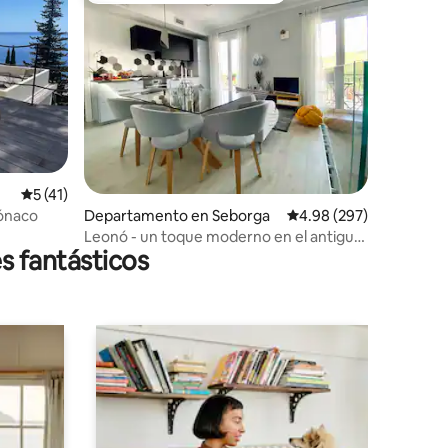
Calificación promedio: 5 de 5; 41 evaluaciones
5 (41)
iones
Mónaco
Departamento en Seborga
Calificación promedio: 
4.98 (297)
Leonó - un toque moderno en el antiguo
s fantásticos
Principado