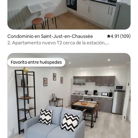
Condominio en Saint-Just-en-Chaussée
Calificación p
4.91 (109)
2. Apartamento nuevo T2 cerca de la estación,
amueblado con buen gusto
Favorito entre huéspedes
Favorito entre huéspedes