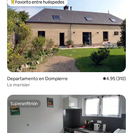
Favorito entre huéspedes
De los mejores en Favorito entre huéspedes
Departamento en Dompierre
Calificación p
4.95 (310)
Le merisier
Superanfitrión
Superanfitrión