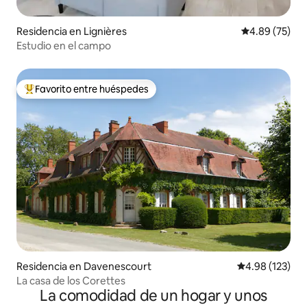
Residencia en Lignières
Calificación p
4.89 (75)
Estudio en el campo
Favorito entre huéspedes
De los mejores en Favorito entre huéspedes
Residencia en Davenescourt
Calificación p
4.98 (123)
La casa de los Corettes
La comodidad de un hogar y unos