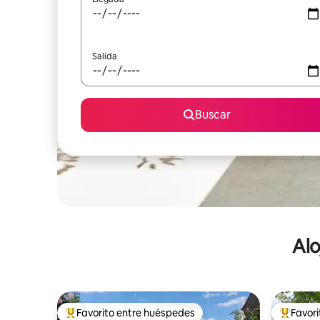
Salida
Buscar
Alo
Favorito entre huéspedes
Favor
De los mejores en Favorito entre huéspedes
De los m