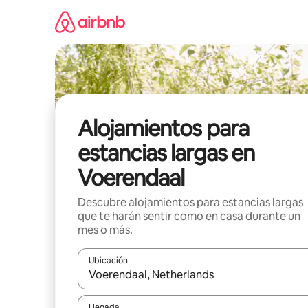
Ir
al
contenido
Alojamientos para
estancias largas en
Voerendaal
Descubre alojamientos para estancias largas
que te harán sentir como en casa durante un
mes o más.
Ubicación
Cuando los resultados estén disponibles, podrás na
Llegada