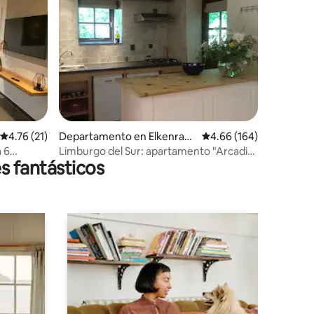
iones
Calificación promedio: 4.76 de 5; 21 evaluaciones
4.76 (21)
Departamento en Elkenrad
Calificación promedio: 
4.66 (164)
e
 6
Limburgo del Sur: apartamento "Arcadia"
s fantásticos
en Elkenrade