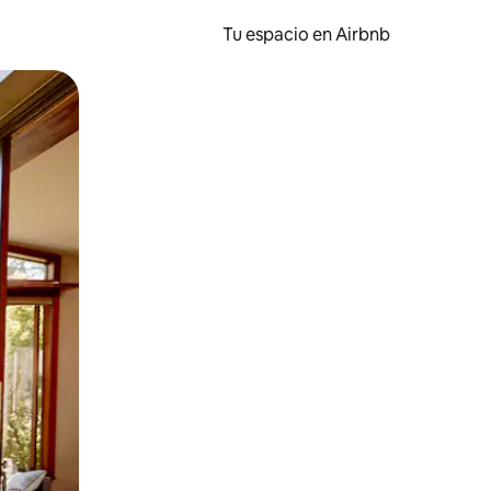
Tu espacio en Airbnb
ien tocando y deslizando la pantalla.