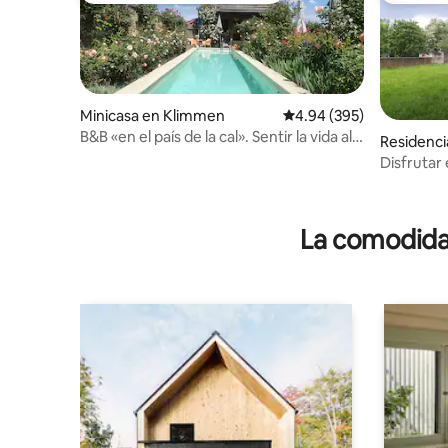
Minicasa en Klimmen
Calificación promedio: 
4.94 (395)
B&B «en el país de la cal». Sentir la vida al
Residenci
aire libre
Disfrutar 
de Limbu
La comodidad