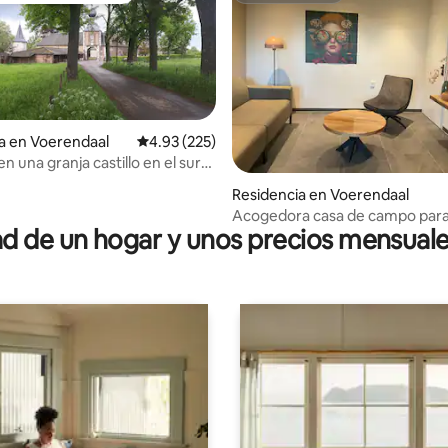
4.94 de 5; 395 evaluaciones
a en Voerendaal
Calificación promedio: 4.93 de 5; 225 evaluac
4.93 (225)
en una granja castillo en el sur
rgo.
Residencia en Voerendaal
Acogedora casa de campo para
 de un hogar y unos precios mensuale
personas cerca de Valkenburg