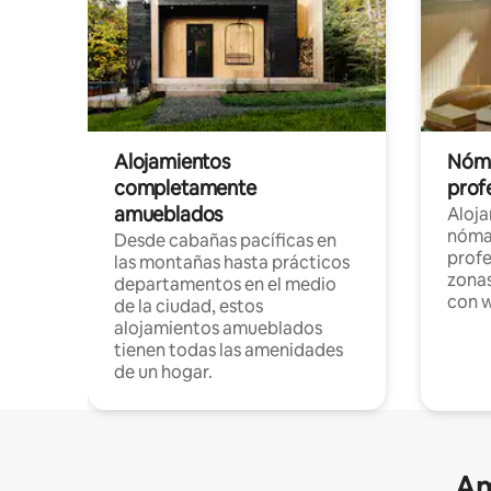
Alojamientos
Nóma
completamente
profe
amueblados
Aloj
nómad
Desde cabañas pacíficas en
profe
las montañas hasta prácticos
zonas
departamentos en el medio
con w
de la ciudad, estos
alojamientos amueblados
tienen todas las amenidades
de un hogar.
Am