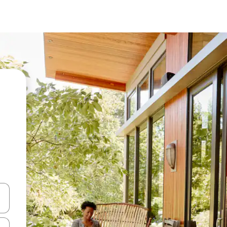
vegar usando las teclas de las flechas hacia arriba y hacia abajo, o b