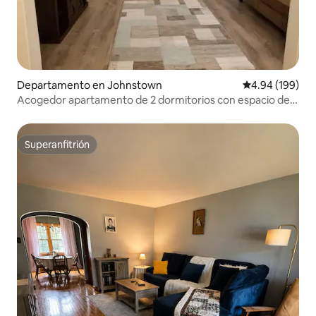
Departamento en Johnstown
Calificación pr
4.94 (199)
Acogedor apartamento de 2 dormitorios con espacio de
oficina
Superanfitrión
Superanfitrión