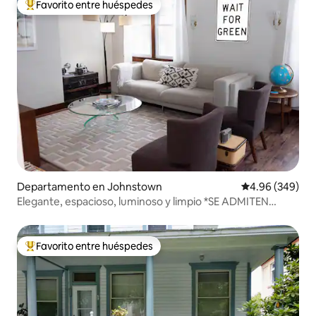
Favorito entre huéspedes
De los mejores en Favorito entre huéspedes
Departamento en Johnstown
Calificación pr
4.96 (349)
Elegante, espacioso, luminoso y limpio *SE ADMITEN
MASCOTAS*
Favorito entre huéspedes
De los mejores en Favorito entre huéspedes