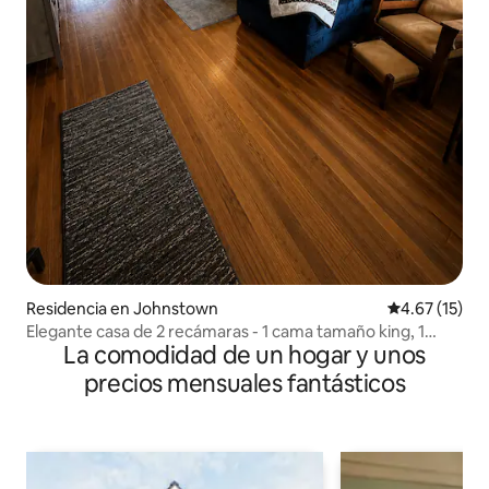
Residencia en Johnstown
Calificación 
4.67 (15)
Elegante casa de 2 recámaras - 1 cama tamaño king, 1
La comodidad de un hogar y unos
cama matrimonial, 1 cama individual.
precios mensuales fantásticos