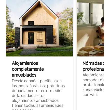
Alojamientos
Nómadas digit
completamente
profesionales 
amueblados
Alojamientos 
nómadas digita
Desde cabañas pacíficas en
profesionales d
las montañas hasta prácticos
zonas exclusiva
departamentos en el medio
con wifi.
de la ciudad, estos
alojamientos amueblados
tienen todas las amenidades