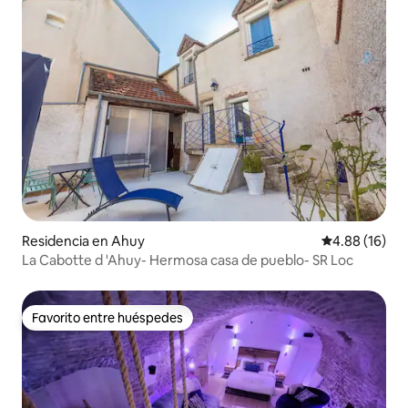
Residencia en Ahuy
Calificación 
4.88 (16)
La Cabotte d 'Ahuy- Hermosa casa de pueblo- SR Loc
Favorito entre huéspedes
Favorito entre huéspedes