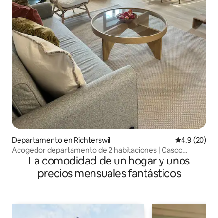
Departamento en Richterswil
Calificación
4.9 (20)
Acogedor departamento de 2 habitaciones | Casco
La comodidad de un hogar y unos
antiguo de Richterswil y vistas al lago
precios mensuales fantásticos