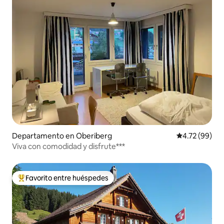
Departamento en Oberiberg
Calificación 
4.72 (99)
Viva con comodidad y disfrute***
Favorito entre huéspedes
De los mejores en Favorito entre huéspedes