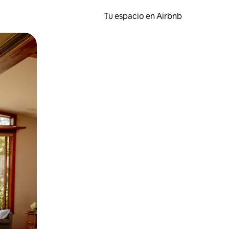
Tu espacio en Airbnb
ien tocando y deslizando la pantalla.