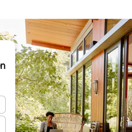
en
vegar usando las teclas de las flechas hacia arriba y hacia abajo, o b