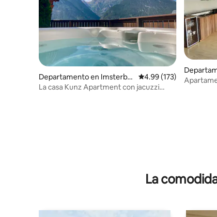
Departam
Departamento en Imsterber
Calificación promedio: 
4.99 (173)
Apartamen
g
La casa Kunz Apartment con jacuzzi
privado
La comodidad