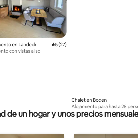
ento en Landeck
Calificación promedio: 5 de 5; 27 evaluac
5 (27)
4.99 de 5; 173 evaluaciones
to con vistas al sol
Chalet en Boden
Alojamiento para hasta 28 per
 de un hogar y unos precios mensuale
un paraíso de montaña