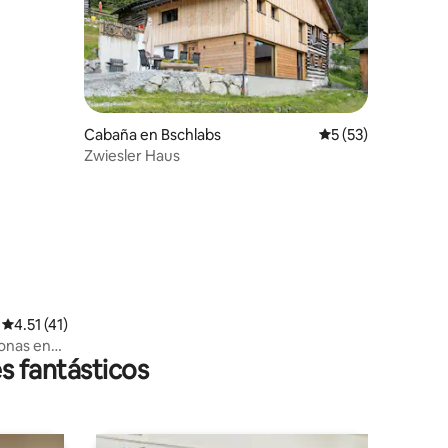
Cabaña en Bschlabs
Calificación prome
5 (53)
iones
Zwiesler Haus
Calificación promedio: 4.51 de 5; 41 evaluaciones
4.51 (41)
sonas en
s fantásticos