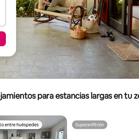
jamientos para estancias largas en tu 
ito entre huéspedes
Superanfitrión
ejores en Favorito entre huéspedes
Superanfitrión