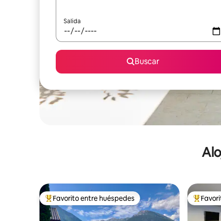
Salida
Buscar
Alo
Favorito entre huéspedes
Favor
De los mejores en Favorito entre huéspedes
De los m