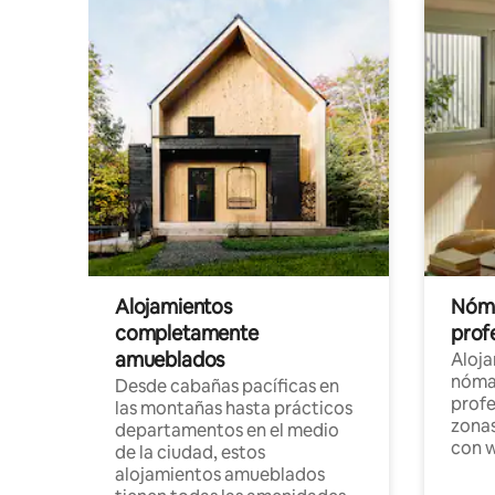
Alojamientos
Nóma
completamente
profe
amueblados
Aloj
nómad
Desde cabañas pacíficas en
profe
las montañas hasta prácticos
zonas
departamentos en el medio
con w
de la ciudad, estos
alojamientos amueblados