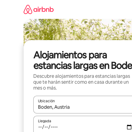
Ir
al
contenido
Alojamientos para
estancias largas en Bod
Descubre alojamientos para estancias largas
que te harán sentir como en casa durante un
mes o más.
Ubicación
Cuando los resultados estén disponibles, podrás na
Llegada