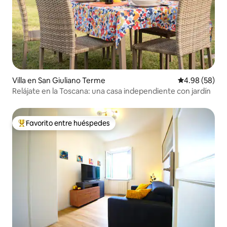
Villa en San Giuliano Terme
Calificación p
4.98 (58)
Relájate en la Toscana: una casa independiente con jardín
Favorito entre huéspedes
De los mejores en Favorito entre huéspedes