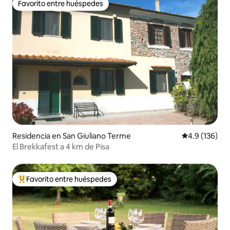
Favorito entre huéspedes
Favorito entre huéspedes
Residencia en San Giuliano Terme
Calificación 
4.9 (136)
El Brekkafest a 4 km de Pisa
Favorito entre huéspedes
De los mejores en Favorito entre huéspedes