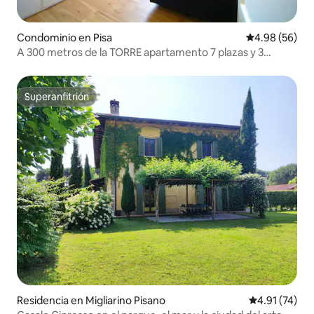
Condominio en Pisa
Calificación p
4.98 (56)
A 300 metros de la TORRE apartamento 7 plazas y 3
BAÑOS
Superanfitrión
Superanfitrión
Residencia en Migliarino Pisano
Calificación 
4.91 (74)