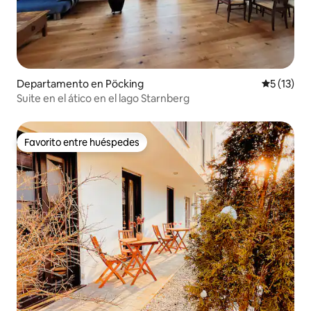
Departamento en Pöcking
Calificaci
5 (13)
Suite en el ático en el lago Starnberg
Favorito entre huéspedes
Favorito entre huéspedes