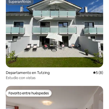
Superanfitrión
Superanfitrión
Departamento en Tutzing
Calificac
5 (8)
Estudio con vistas
Favorito entre huéspedes
Favorito entre huéspedes