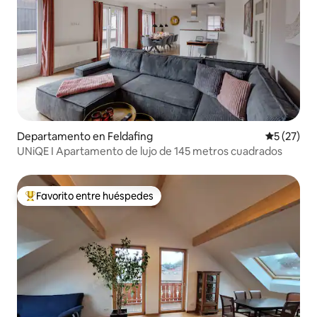
Departamento en Feldafing
Calificaci
5 (27)
UNiQE I Apartamento de lujo de 145 metros cuadrados
Favorito entre huéspedes
De los mejores en Favorito entre huéspedes