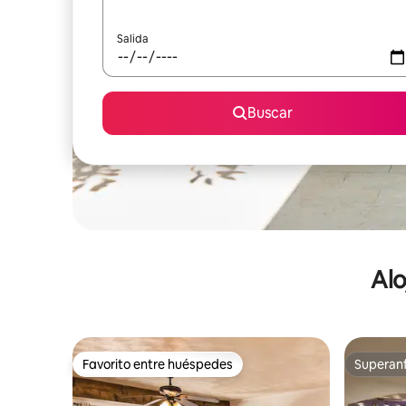
Salida
Buscar
Alo
Favorito entre huéspedes
Superanf
Favorito entre huéspedes
Superanf