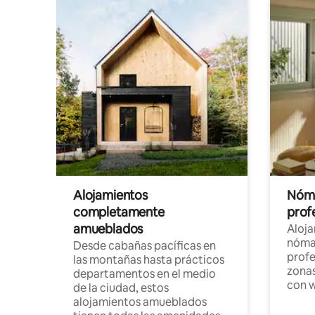
Alojamientos
Nóma
completamente
profe
amueblados
Aloj
nómad
Desde cabañas pacíficas en
profe
las montañas hasta prácticos
zonas
departamentos en el medio
con w
de la ciudad, estos
alojamientos amueblados