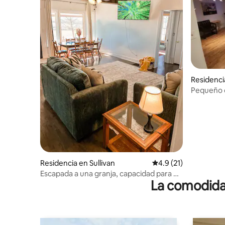
Residenci
Pequeño 
básicos
Residencia en Sullivan
Calificación promedio
4.9 (21)
Escapada a una granja, capacidad para 8
La comodidad
personas