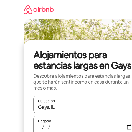
Ir
al
contenido
Alojamientos para
estancias largas en Gays
Descubre alojamientos para estancias largas
que te harán sentir como en casa durante un
mes o más.
Ubicación
Cuando los resultados estén disponibles, podrás na
Llegada