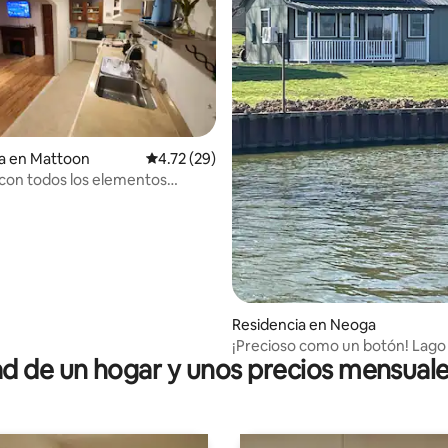
a en Mattoon
Calificación promedio: 4.72 de 5; 29 evaluac
4.72 (29)
con todos los elementos
: 4.9 de 5; 21 evaluaciones
Residencia en Neoga
¡Precioso como un botón! Lago
 de un hogar y unos precios mensuale
Neoga, IL.