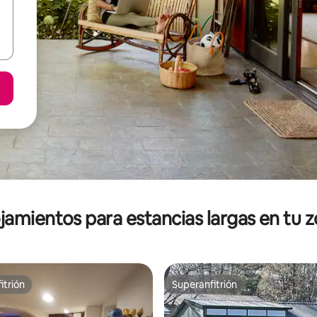
jamientos para estancias largas en tu 
itrión
Superanfitrión
itrión
Superanfitrión