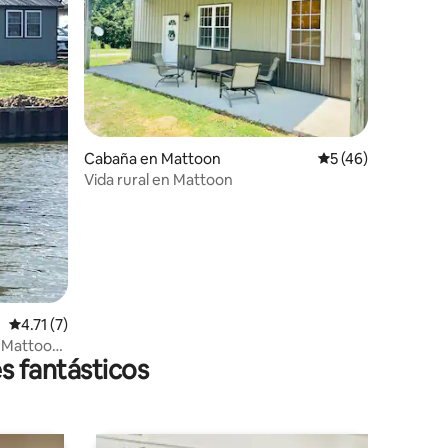
iones
Cabaña en Mattoon
Calificación prome
5 (46)
Vida rural en Mattoon
Calificación promedio: 4.71 de 5; 7 evaluaciones
4.71 (7)
 Mattoon,
s fantásticos