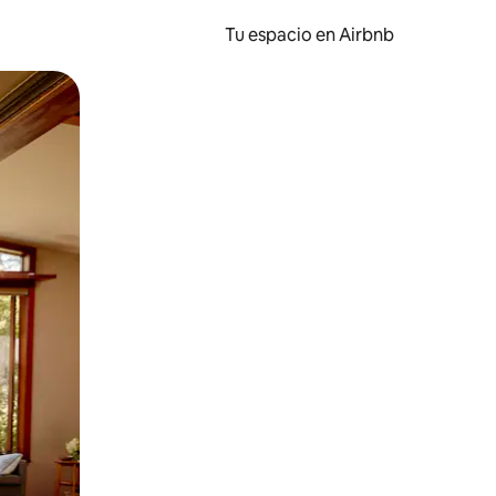
Tu espacio en Airbnb
ien tocando y deslizando la pantalla.