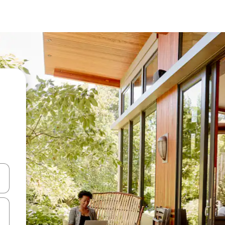
vegar usando las teclas de las flechas hacia arriba y hacia abajo, o b