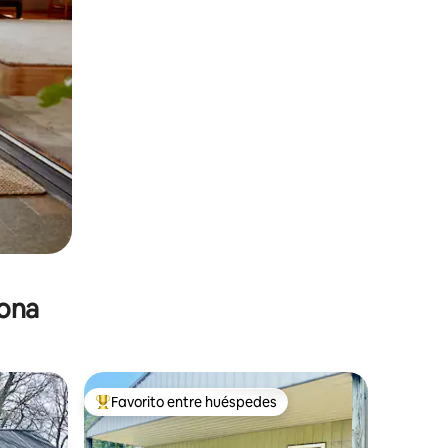
zona
Favorito entre huéspedes
De los mejores en Favorito entre huéspedes