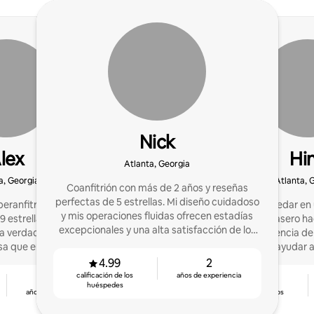
Nick
lex
Hi
Atlanta, Georgia
a, Georgia
Atlanta, 
Coanfitrión con más de 2 años y reseñas
perfectas de 5 estrellas. Mi diseño cuidadoso
ranfitrión en Atlanta y
Empecé a hospedar en 
y mis operaciones fluidas ofrecen estadías
 estrellas, ayudo a los
en mi patio trasero h
excepcionales y una alta satisfacción de los
na verdadera experiencia
gran experiencia de
huéspedes.
sa que entusiasme a los
encantaría ayudar a
spedes.
4.99
2
calificación de los
años de experiencia
10
4.98
huéspedes
años de experiencia
calificación de los
huéspedes