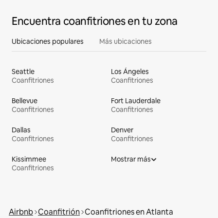
Encuentra coanfitriones en tu zona
Ubicaciones populares
Más ubicaciones
Seattle
Los Ángeles
Coanfitriones
Coanfitriones
Bellevue
Fort Lauderdale
Coanfitriones
Coanfitriones
Dallas
Denver
Coanfitriones
Coanfitriones
Kissimmee
Mostrar más
Coanfitriones
Airbnb
Coanfitrión
Coanfitriones en Atlanta