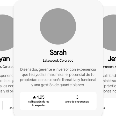
Sarah
yan
Je
Lakewood, Colorado
on, Colorado
Evergreen,
Diseñador, gerente e inversor con experiencia
que te ayuda a maximizar el potencial de tu
xperiencia en marketing
Anfitrión mejor califica
propiedad con un diseño llamativo y funcional
raíces. ¡Administrar un
allá de la administr
y una gestión de guante blanco.
a los competidores en
ofrezco servicios prácti
 y el precio en un 40%!
otros anfitriones 
experiencias de pri
4.95
3
huéspe
calificación de los
años de experiencia
3
4.96
huéspedes
años de experiencia
calificación de los
huéspedes