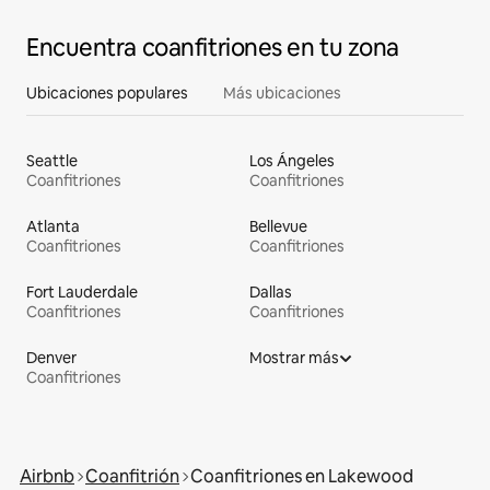
Encuentra coanfitriones en tu zona
Ubicaciones populares
Más ubicaciones
Seattle
Los Ángeles
Coanfitriones
Coanfitriones
Atlanta
Bellevue
Coanfitriones
Coanfitriones
Fort Lauderdale
Dallas
Coanfitriones
Coanfitriones
Denver
Mostrar más
Coanfitriones
Airbnb
Coanfitrión
Coanfitriones en Lakewood