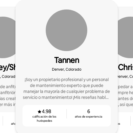
Tannen
ey/She)
Chri
Denver, Colorado
, Colorado
Denver, C
¡Soy un propietario profesional y un personal
de mantenimiento experto que puede
de anfitriones en AirBnb
Empecé a hospedar a p
manejar la mayoría de cualquier problema de
nfitrión! Soy experto en
años, pero siempre h
servicio o mantenimiento! ¡Mis reseñas hablan
as creativas para los
necesitados antes d
por sí solas!
r más ingresos. Puedo
inmobiliario, así q
lo por ti.
alojamientos y soy u
4.98
6
calificación de los
años de experiencia
5
4.97
huéspedes
años de experiencia
calificación de los
huéspedes