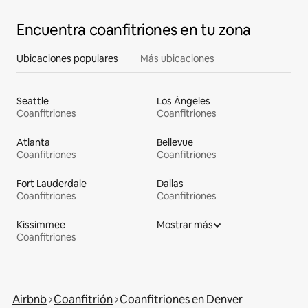
Encuentra coanfitriones en tu zona
Ubicaciones populares
Más ubicaciones
Seattle
Los Ángeles
Coanfitriones
Coanfitriones
Atlanta
Bellevue
Coanfitriones
Coanfitriones
Fort Lauderdale
Dallas
Coanfitriones
Coanfitriones
Kissimmee
Mostrar más
Coanfitriones
Airbnb
Coanfitrión
Coanfitriones en Denver