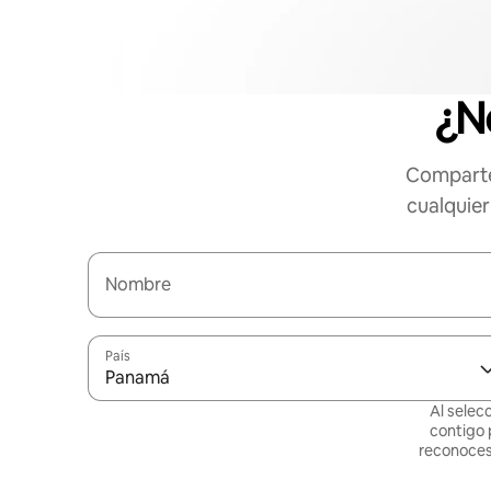
¿N
Comparte
cualquier
Nombre
País
Panamá
Al selec
contigo 
reconoces 