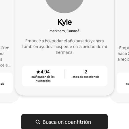
Kyle
Markham, Canadá
Empecé a hospedar el año pasado y ahora
también ayudo a hospedar en la unidad de mi
ió en
Empec
hermana.
era
hace 2
as
a reci
os a
4.94
2
calificación de los
años de experiencia
huéspedes
ncia
ca
Busca un coanfitrión