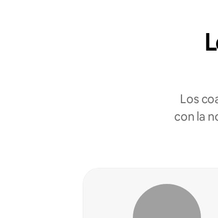
L
Los co
con la n