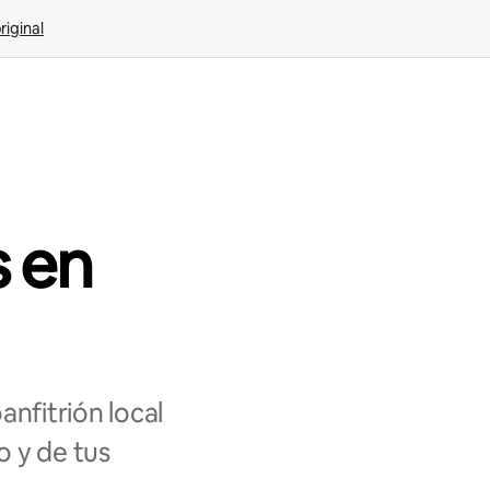
riginal
s en
nfitrión local
o y de tus