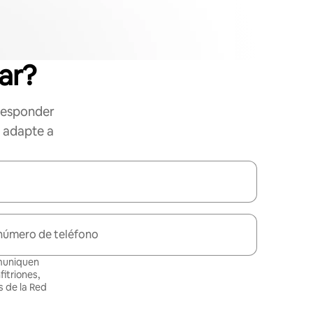
ar?
responder
e adapte a
número de teléfono
omuniquen
itriones,
 de la Red