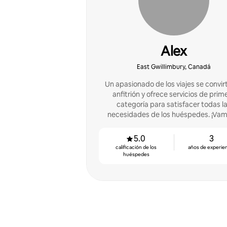
Alex
East Gwillimbury, Canadá
Un apasionado de los viajes se convirt
anfitrión y ofrece servicios de prim
categoría para satisfacer todas l
necesidades de los huéspedes. ¡Vam
hacer crecer tu negocio juntos!
5.0
3
calificación de los
años de experie
huéspedes