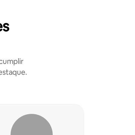
es
cumplir
destaque.