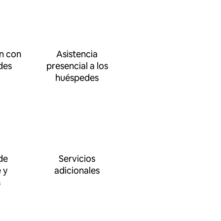
n con
Asistencia
des
presencial a los
huéspedes
de
Servicios
 y
adicionales
s