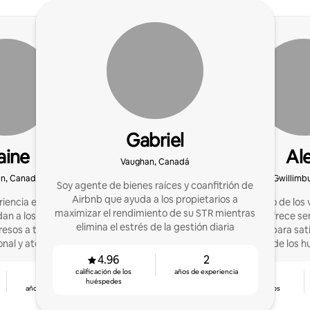
Gabriel
aine
Al
Vaughan, Canadá
n, Canadá
East Gwillimb
Soy agente de bienes raíces y coanfitrión de
Airbnb que ayuda a los propietarios a
riencia en hospedaje y
Un apasionado de los v
maximizar el rendimiento de su STR mientras
an a los anfitriones a
anfitrión y ofrece s
elimina el estrés de la gestión diaria
resos a través de una
categoría para sat
al y atención al detalle.
necesidades de los h
hacer crecer tu 
4.96
2
calificación de los
años de experiencia
3
5.0
huéspedes
años de experiencia
calificación de los
huéspedes