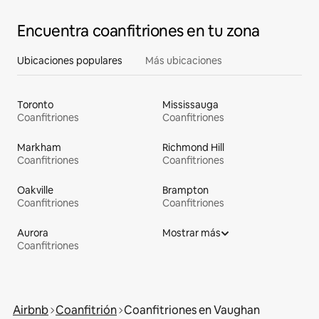
Encuentra coanfitriones en tu zona
Ubicaciones populares
Más ubicaciones
Toronto
Mississauga
Coanfitriones
Coanfitriones
Markham
Richmond Hill
Coanfitriones
Coanfitriones
Oakville
Brampton
Coanfitriones
Coanfitriones
Aurora
Mostrar más
Coanfitriones
Airbnb
Coanfitrión
Coanfitriones en Vaughan