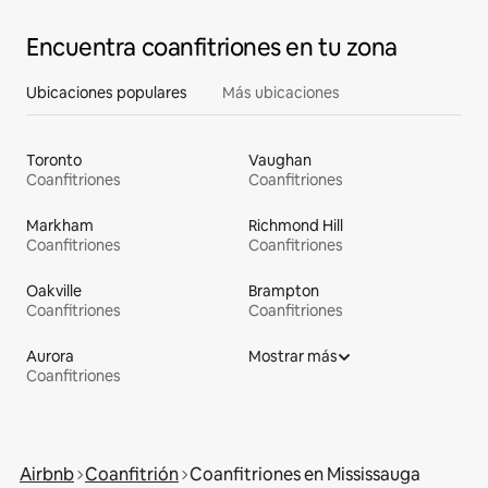
Encuentra coanfitriones en tu zona
Ubicaciones populares
Más ubicaciones
Toronto
Vaughan
Coanfitriones
Coanfitriones
Markham
Richmond Hill
Coanfitriones
Coanfitriones
Oakville
Brampton
Coanfitriones
Coanfitriones
Aurora
Mostrar más
Coanfitriones
Airbnb
Coanfitrión
Coanfitriones en Mississauga