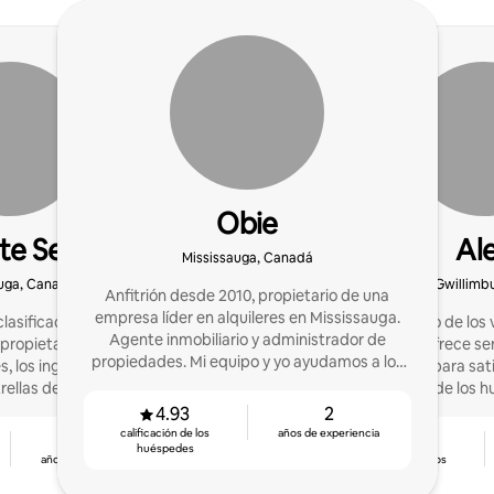
Obie
ate Services
Al
Mississauga, Canadá
uga, Canadá
East Gwillimb
Anfitrión desde 2010, propietario de una
empresa líder en alquileres en Mississauga.
lasificado entre el 10 %
Un apasionado de los v
Agente inmobiliario y administrador de
 propietarios a aumentar
anfitrión y ofrece s
propiedades. Mi equipo y yo ayudamos a los
, los ingresos y las
categoría para sat
anfitriones a ganar más y ofrecer estadías de
rellas de los huéspedes.
necesidades de los h
5 estrellas
hacer crecer tu 
4.93
2
calificación de los
años de experiencia
7
5.0
huéspedes
años de experiencia
calificación de los
huéspedes