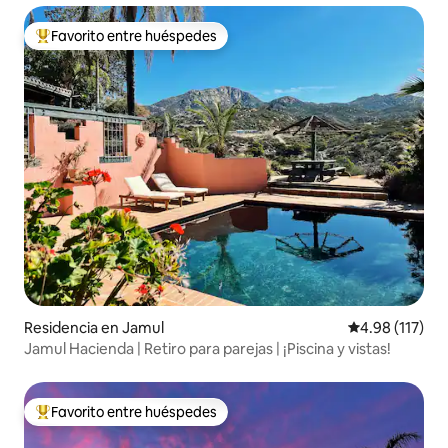
Favorito entre huéspedes
De los mejores en Favorito entre huéspedes
Residencia en Jamul
Calificación p
4.98 (117)
Jamul Hacienda | Retiro para parejas | ¡Piscina y vistas!
Favorito entre huéspedes
De los mejores en Favorito entre huéspedes