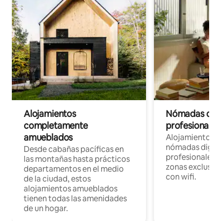
Alojamientos
Nómadas digit
completamente
profesionales 
amueblados
Alojamientos 
nómadas digita
Desde cabañas pacíficas en
profesionales d
las montañas hasta prácticos
zonas exclusiva
departamentos en el medio
con wifi.
de la ciudad, estos
alojamientos amueblados
tienen todas las amenidades
de un hogar.