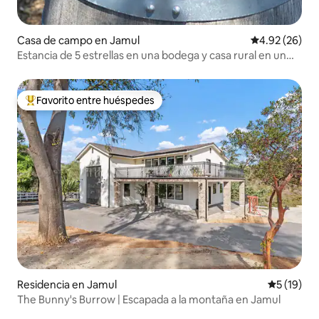
Casa de campo en Jamul
Calificación p
4.92 (26)
Estancia de 5 estrellas en una bodega y casa rural en un
viñedo de San Diego
Favorito entre huéspedes
De los mejores en Favorito entre huéspedes
Residencia en Jamul
Calificaci
5 (19)
The Bunny's Burrow | Escapada a la montaña en Jamul