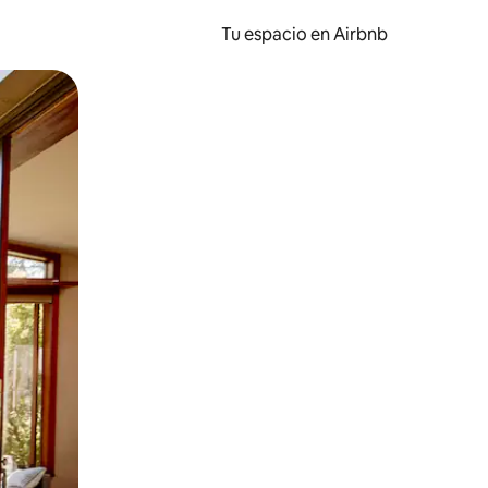
Tu espacio en Airbnb
ien tocando y deslizando la pantalla.