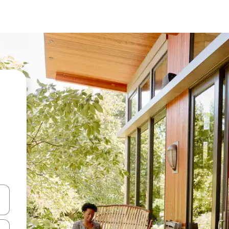
vegar usando las teclas de las flechas hacia arriba y hacia abajo, o b