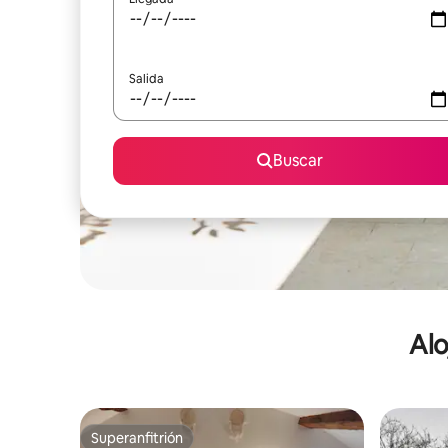
Salida
Buscar
Alo
Superanfitrión
Superanfitrión