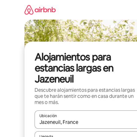
Ir
al
contenido
Alojamientos para
estancias largas en
Jazeneuil
Descubre alojamientos para estancias largas
que te harán sentir como en casa durante un
mes o más.
Ubicación
Cuando los resultados estén disponibles, podrás na
Llegada