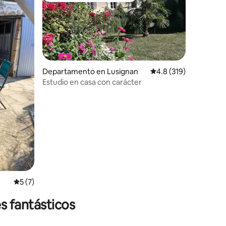
Departamento en Lusignan
Calificación promedio:
4.8 (319)
Estudio en casa con carácter
iones
Calificación promedio: 5 de 5; 7 evaluaciones
5 (7)
s fantásticos