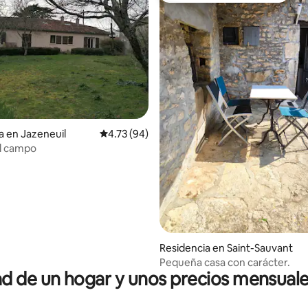
4.73 de 5; 255 evaluaciones
a en Jazeneuil
Calificación promedio: 4.73 de 5; 94 evaluac
4.73 (94)
el campo
Residencia en Saint-Sauvant
Pequeña casa con carácter.
 de un hogar y unos precios mensuale