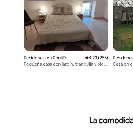
Residencia en Rouillé
Calificación promedio: 
4.73 (255)
Residenci
Pequeña casa con jardín, tranquila y bien
Casa en 
situada.
La comodidad