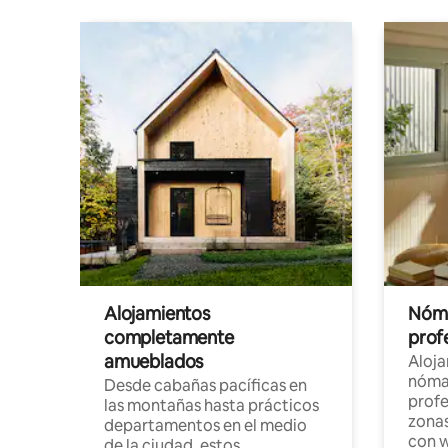
Alojamientos
Nóma
completamente
profe
amueblados
Aloj
nómad
Desde cabañas pacíficas en
profe
las montañas hasta prácticos
zonas
departamentos en el medio
con w
de la ciudad, estos