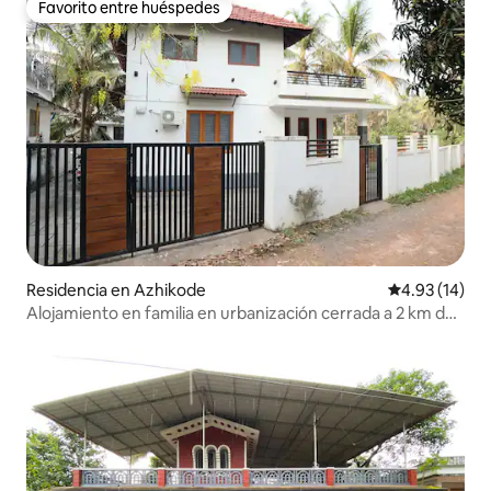
Favorito entre huéspedes
Favorito entre huéspedes
Residencia en Azhikode
Calificación 
4.93 (14)
Alojamiento en familia en urbanización cerrada a 2 km de
la playa