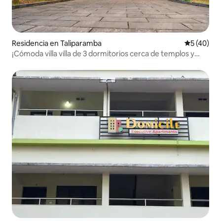
Residencia en Taliparamba
Calificaci
5 (40)
¡Cómoda villa villa de 3 dormitorios cerca de templos y
salas de bodas!