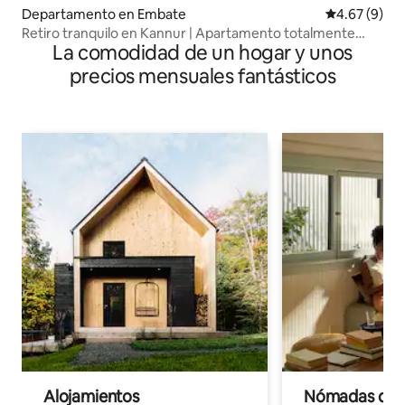
Departamento en Embate
Calificación
4.67 (9)
Retiro tranquilo en Kannur | Apartamento totalmente
La comodidad de un hogar y unos
amueblado
precios mensuales fantásticos
Alojamientos
Nómadas digit