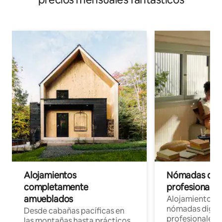
Alojamientos
Nómadas digit
completamente
profesionales 
amueblados
Alojamientos 
nómadas digita
Desde cabañas pacíficas en
profesionales d
las montañas hasta prácticos