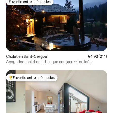
Favorito entre huéspedes
Favorito entre huéspedes
Chalet en Saint-Cergue
Calificación p
4.93 (214)
Acogedor chalet en el bosque con jacuzzi de leña
Favorito entre huéspedes
De los mejores en Favorito entre huéspedes