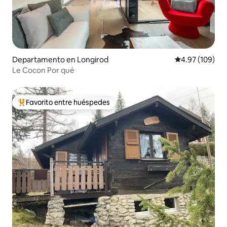
Departamento en Longirod
Calificación pr
4.97 (109)
Le Cocon Por qué
Favorito entre huéspedes
De los mejores en Favorito entre huéspedes