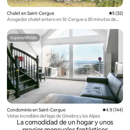
Chalet en Saint-Cergue
Calificaci
5 (32)
Acogedor chalet entero en St-Cergue a 30 minutos de
Ginebra
Superanfitrión
Superanfitrión
Condominio en Saint-Cergue
Calificación 
4.9 (144)
Vistas increíbles del lago de Ginebra y los Alpes
La comodidad de un hogar y unos
precios mensuales fantásticos