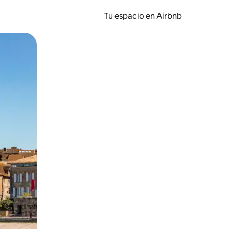
Tu espacio en Airbnb
ien tocando y deslizando la pantalla.