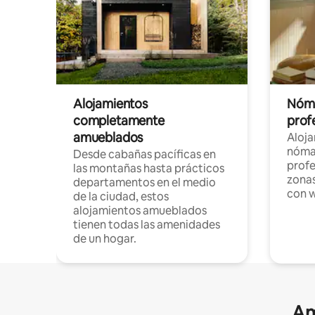
Alojamientos
Nóma
completamente
profe
amueblados
Aloj
nómad
Desde cabañas pacíficas en
profe
las montañas hasta prácticos
zonas
departamentos en el medio
con w
de la ciudad, estos
alojamientos amueblados
tienen todas las amenidades
de un hogar.
Am