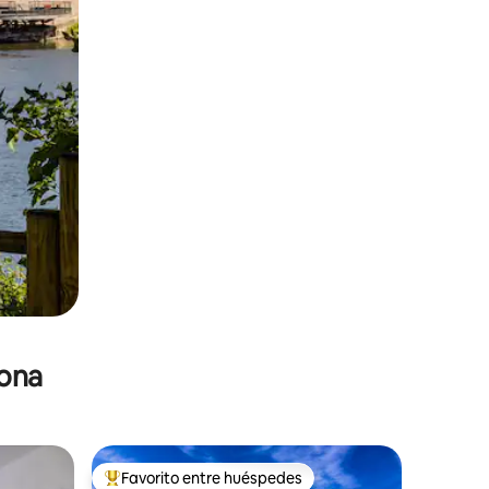
zona
Favorito entre huéspedes
re huéspedes
De los mejores en Favorito entre huéspedes