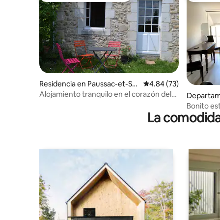
Residencia en Paussac-et-Sai
Calificación promedio:
4.84 (73)
nt-Vivien
Alojamiento tranquilo en el corazón del
Departam
Périgord Vert . GR 36
n Périgor
Bonito es
La comodidad
un peque