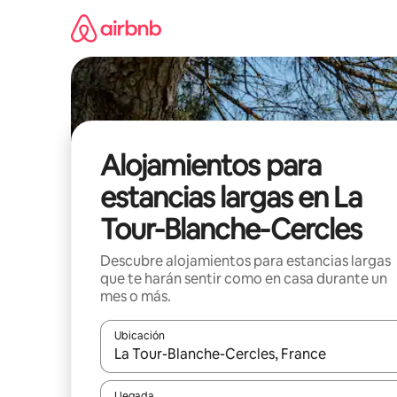
Ir
al
contenido
Alojamientos para
estancias largas en La
Tour-Blanche-Cercles
Descubre alojamientos para estancias largas
que te harán sentir como en casa durante un
mes o más.
Ubicación
Cuando los resultados estén disponibles, podrás na
Llegada