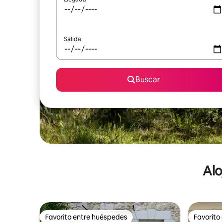
Salida
Buscar
Alo
Favorito entre huéspedes
Favorito
Favorito entre huéspedes
Favorito