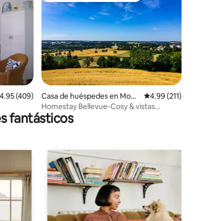
iones
alificación promedio: 4.95 de 5; 409 evaluaciones
4.95 (409)
Casa de huéspedes en Mont
Calificación promedio:
4.99 (211)
agrier
Homestay Bellevue-Cosy & vistas
s fantásticos
impresionantes 2 personas