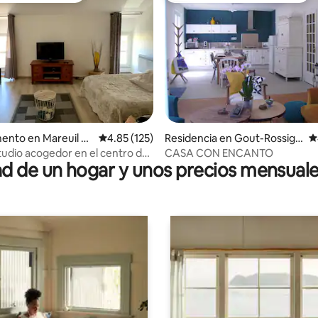
 4.84 de 5; 73 evaluaciones
ento en Mareuil e
Calificación promedio: 4.85 de 5; 125 evaluac
4.85 (125)
Residencia en Gout-Rossign
C
d
ol
tudio acogedor en el centro de
CASA CON ENCANTO
 de un hogar y unos precios mensuale
ño pueblo