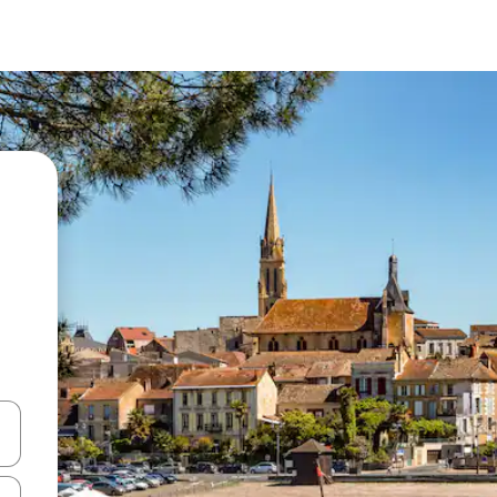
vegar usando las teclas de las flechas hacia arriba y hacia abajo, o b