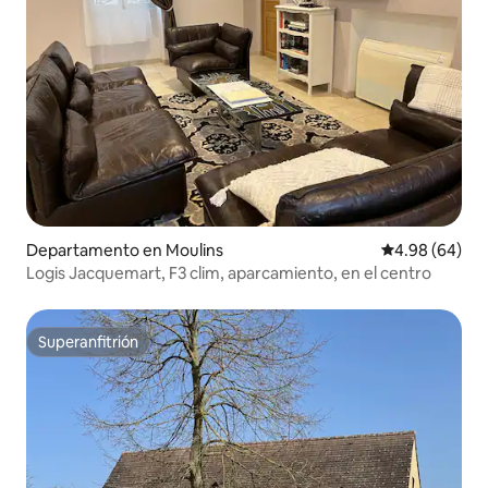
Departamento en Moulins
Calificación p
4.98 (64)
Logis Jacquemart, F3 clim, aparcamiento, en el centro
Superanfitrión
Superanfitrión