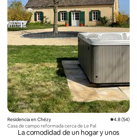
Residencia en Chézy
Calificación
4.8 (54)
Casa de campo reformada cerca de Le Pal
La comodidad de un hogar y unos