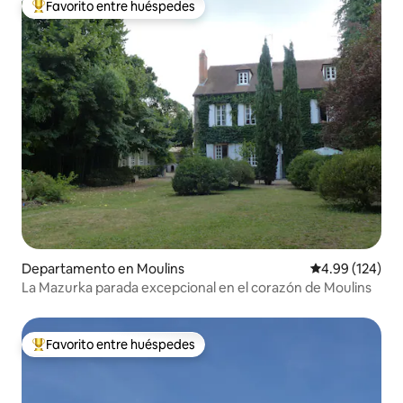
Favorito entre huéspedes
De los mejores en Favorito entre huéspedes
Departamento en Moulins
Calificación pr
4.99 (124)
La Mazurka parada excepcional en el corazón de Moulins
Favorito entre huéspedes
De los mejores en Favorito entre huéspedes