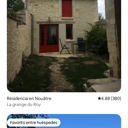
Residencia en Nouâtre
Calificación pr
4.88 (380)
La grange du Roy
Favorito entre huéspedes
Favorito entre huéspedes