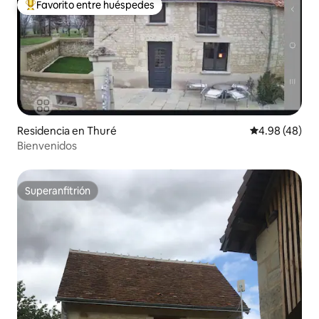
Favorito entre huéspedes
De los mejores en Favorito entre huéspedes
Residencia en Thuré
Calificación p
4.98 (48)
Bienvenidos
Superanfitrión
Superanfitrión