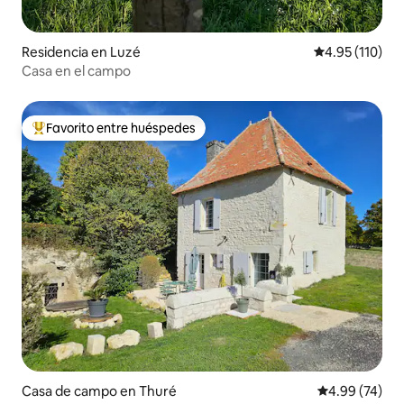
Residencia en Luzé
Calificación p
4.95 (110)
Casa en el campo
Favorito entre huéspedes
De los mejores en Favorito entre huéspedes
Casa de campo en Thuré
Calificación p
4.99 (74)