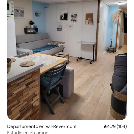
Departamento en Val-Revermont
Calificación p
4.79 (104)
Estudio en el campo