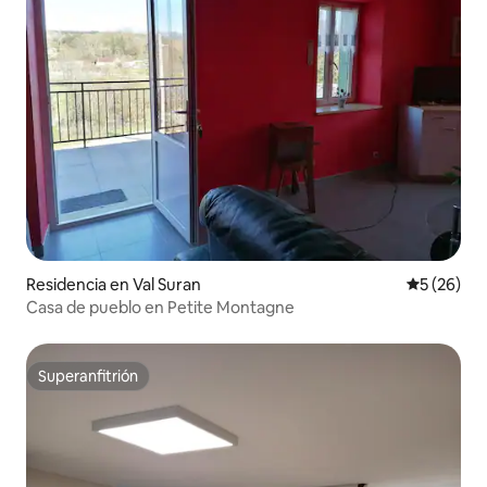
Residencia en Val Suran
Calificaci
5 (26)
Casa de pueblo en Petite Montagne
Superanfitrión
Superanfitrión