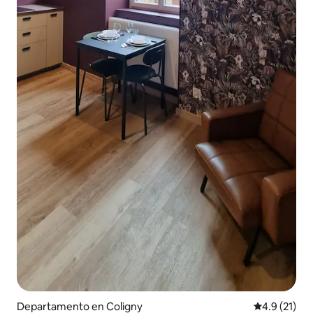
Departamento en Coligny
Calificación
4.9 (21)