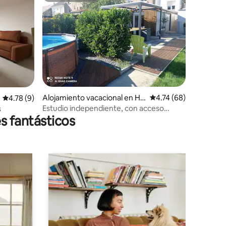
Alojamiento vacacional en Hu
Calificación promedio:
4.74 (68)
iones
Calificación promedio: 4.78 de 5; 9 evaluaciones
4.78 (9)
ssigny-Godbrange
Estudio independiente, con acceso
s
s fantásticos
exterior