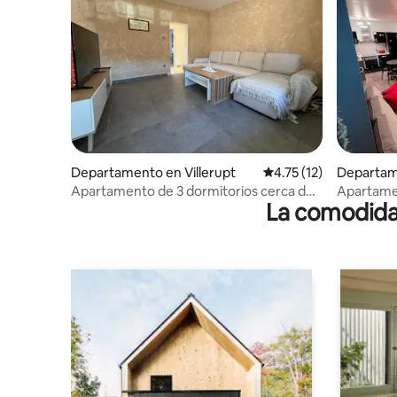
Departamento en Villerupt
Calificación promedio:
4.75 (12)
Departam
lzette
Apartamento de 3 dormitorios cerca de
Apartamen
La comodidad
la frontera
aparcamie