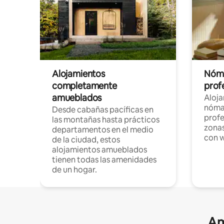
Alojamientos
Nóma
completamente
profe
amueblados
Aloj
nómad
Desde cabañas pacíficas en
profe
las montañas hasta prácticos
zonas
departamentos en el medio
con w
de la ciudad, estos
alojamientos amueblados
tienen todas las amenidades
de un hogar.
Am