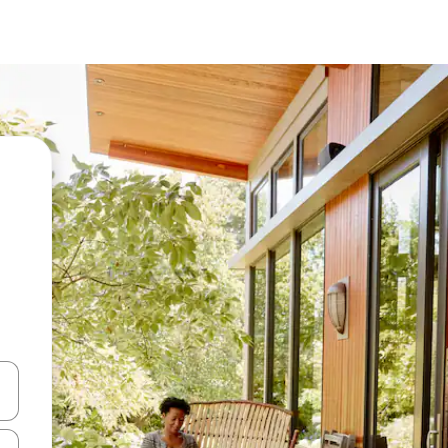
vegar usando las teclas de las flechas hacia arriba y hacia abajo, o b