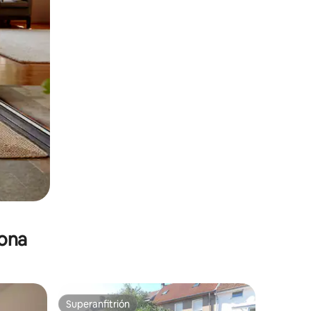
zona
Superanfitrión
Superanfitrión