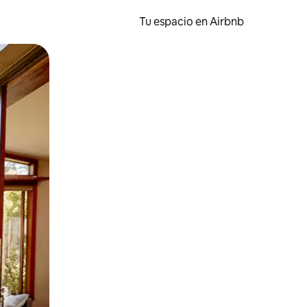
Tu espacio en Airbnb
ien tocando y deslizando la pantalla.