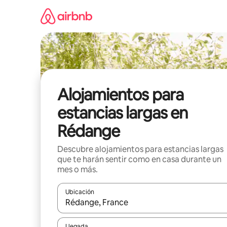
Ir
al
contenido
Alojamientos para
estancias largas en
Rédange
Descubre alojamientos para estancias largas
que te harán sentir como en casa durante un
mes o más.
Ubicación
Cuando los resultados estén disponibles, podrás na
Llegada