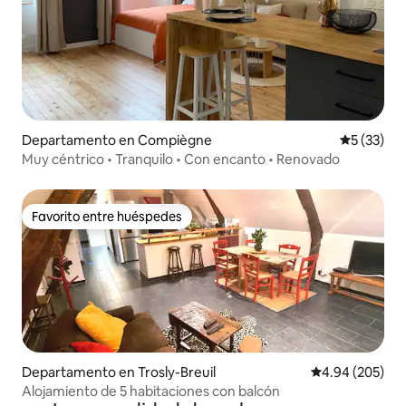
Departamento en Compiègne
Calificaci
5 (33)
Muy céntrico • Tranquilo • Con encanto • Renovado
Favorito entre huéspedes
Favorito entre huéspedes
Departamento en Trosly-Breuil
Calificación pr
4.94 (205)
Alojamiento de 5 habitaciones con balcón