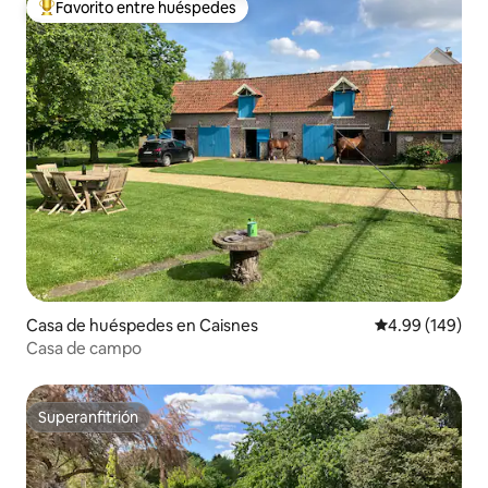
Favorito entre huéspedes
De los mejores en Favorito entre huéspedes
Casa de huéspedes en Caisnes
Calificación pr
4.99 (149)
Casa de campo
Superanfitrión
Superanfitrión