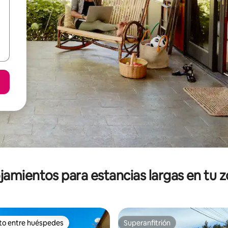
jamientos para estancias largas en tu 
ito entre huéspedes
Superanfitrión
ejores en Favorito entre huéspedes
Superanfitrión