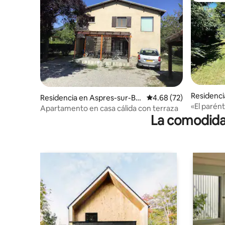
Residenci
Residencia en Aspres-sur-Bu
Calificación promedio:
4.68 (72)
ëch
«El parént
ëch
Apartamento en casa cálida con terraza
paisaje.
La comodidad