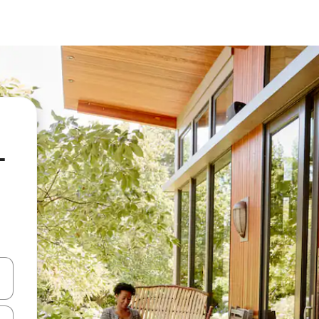
-
vegar usando las teclas de las flechas hacia arriba y hacia abajo, o b