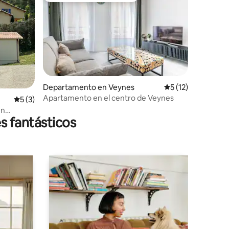
Departamento en Veynes
Calificación prome
5 (12)
iones
Apartamento en el centro de Veynes
Calificación promedio: 5 de 5; 3 evaluaciones
5 (3)
en
s fantásticos