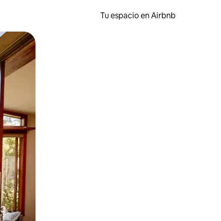
Tu espacio en Airbnb
ien tocando y deslizando la pantalla.