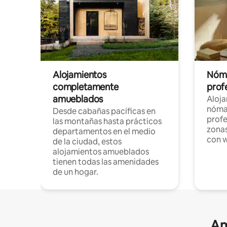
Alojamientos
Nóma
completamente
profe
amueblados
Aloj
nómad
Desde cabañas pacíficas en
profe
las montañas hasta prácticos
zonas
departamentos en el medio
con w
de la ciudad, estos
alojamientos amueblados
tienen todas las amenidades
de un hogar.
Am