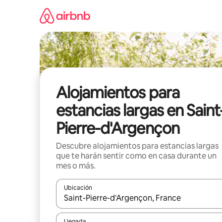
Ir
al
contenido
Alojamientos para
estancias largas en Saint
Pierre-d'Argençon
Descubre alojamientos para estancias largas
que te harán sentir como en casa durante un
mes o más.
Ubicación
Cuando los resultados estén disponibles, podrás na
Llegada