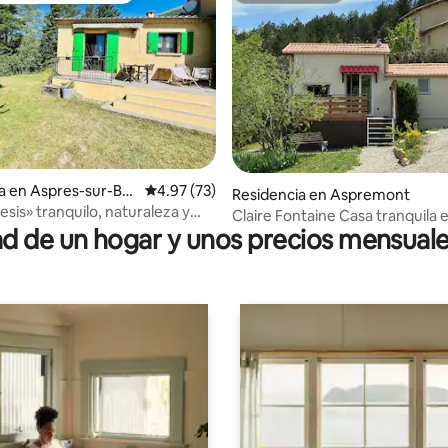
a en Aspres-sur-Bu
Calificación promedio: 4.97 de 5; 73 evaluac
4.97 (73)
 4.68 de 5; 72 evaluaciones
Residencia en Aspremont
esis» tranquilo, naturaleza y
Claire Fontaine Casa tranquila 
 de un hogar y unos precios mensuale
Aspremont 05