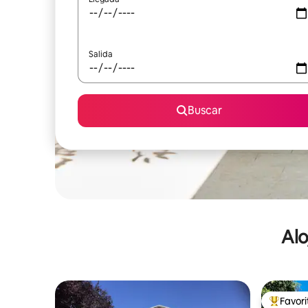
Salida
Buscar
Alo
Favor
De los m