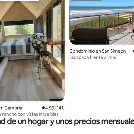
Condominio en San Simeon
Escapada frente al mar
: 4.83 de 5; 6 evaluaciones
en Cambria
Calificación promedio: 4.99 de 5; 141 evaluac
4.99 (141)
 rancho con vistas increíbles
 de un hogar y unos precios mensuale