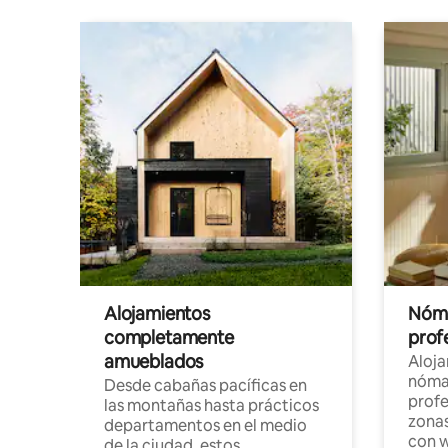
Alojamientos
Nóma
completamente
profe
amueblados
Aloj
nómad
Desde cabañas pacíficas en
profe
las montañas hasta prácticos
zonas
departamentos en el medio
con w
de la ciudad, estos