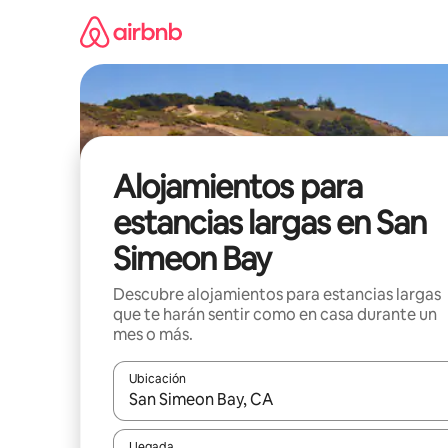
Ir
al
contenido
Alojamientos para
estancias largas en San
Simeon Bay
Descubre alojamientos para estancias largas
que te harán sentir como en casa durante un
mes o más.
Ubicación
Cuando los resultados estén disponibles, podrás na
Llegada