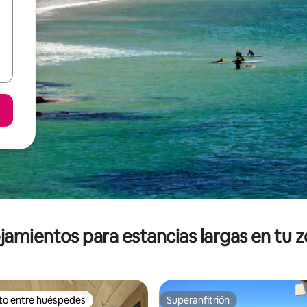
jamientos para estancias largas en tu 
ito entre huéspedes
Superanfitrión
ejores en Favorito entre huéspedes
Superanfitrión