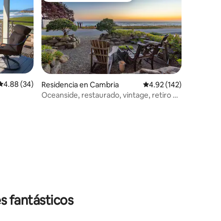
Calificación promedio: 4.88 de 5; 34 evaluaciones
4.88 (34)
Residencia en Cambria
Calificación promedio: 
4.92 (142)
Oceanside, restaurado, vintage, retiro en
Cambria
iones
s fantásticos