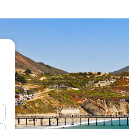
vegar usando las teclas de las flechas hacia arriba y hacia abajo, o b