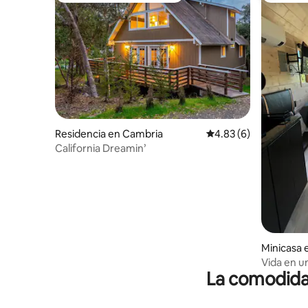
Residencia en Cambria
Calificación promedio
4.83 (6)
California Dreamin’
Minicasa 
Vida en un
La comodidad