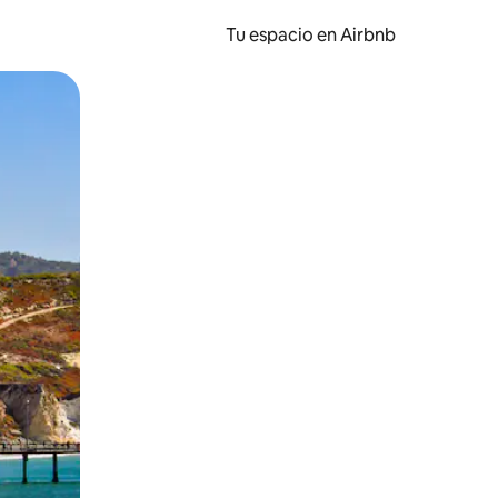
Tu espacio en Airbnb
ien tocando y deslizando la pantalla.