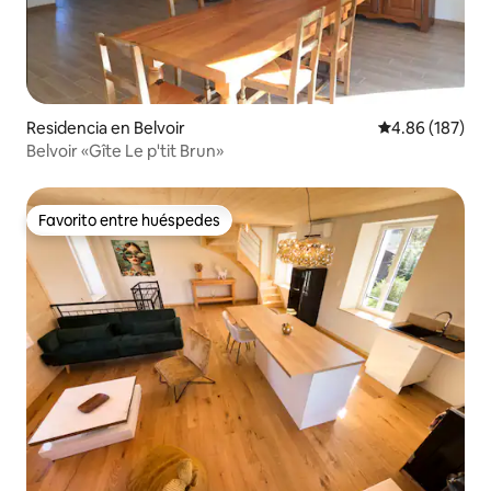
Residencia en Belvoir
Calificación pr
4.86 (187)
Belvoir «Gîte Le p'tit Brun»
Favorito entre huéspedes
Favorito entre huéspedes