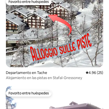
Favorito entre huéspedes
Favorito entre huéspedes
Departamento en Tache
Calificación p
4.96 (25)
Alojamiento en las pistas en Stafal-Gressoney
Favorito entre huéspedes
Favorito entre huéspedes