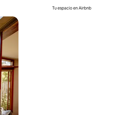
Tu espacio en Airbnb
ien tocando y deslizando la pantalla.