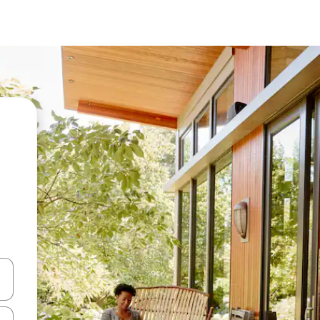
vegar usando las teclas de las flechas hacia arriba y hacia abajo, o b