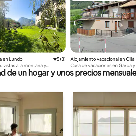
 4.89 de 5; 18 evaluaciones
a en Lundo
Calificación promedio: 5 de 5; 3 evaluac
5 (3)
Alojamiento vacacional en Cillà
n: vistas a la montaña y
Casa de vacaciones en Garda y 
 de un hogar y unos precios mensuale
dad en Lundo
Dolomitas, entre lagos y mont