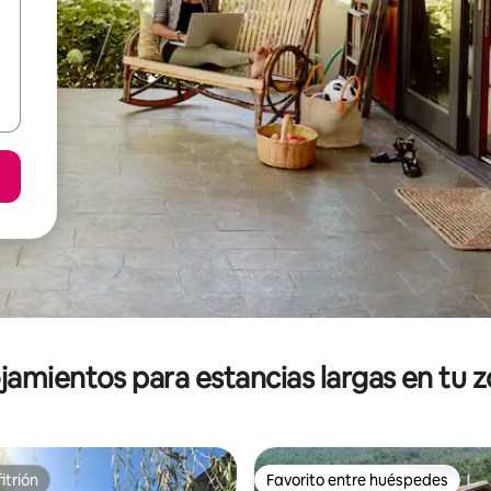
jamientos para estancias largas en tu 
itrión
Favorito entre huéspedes
itrión
Favorito entre huéspedes