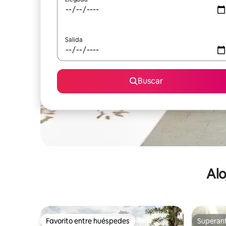
Salida
Buscar
Alo
Favorito entre huéspedes
Superanf
Favorito entre huéspedes
Superanf