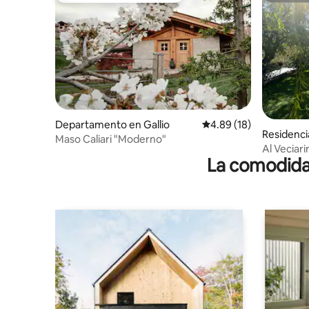
Departamento en Gallio
Calificación promedio:
4.89 (18)
Residenci
Maso Caliari "Moderno"
Al Veciari
La comodidad
tranquili