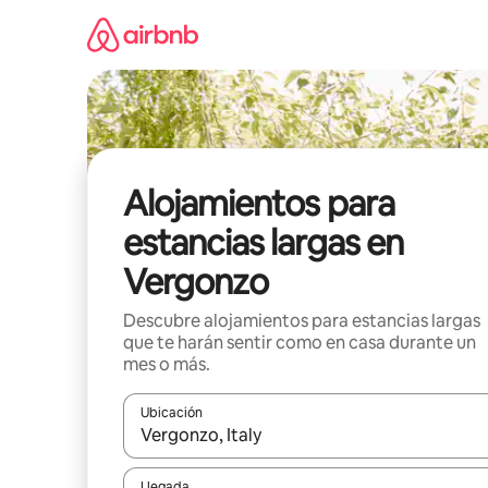
Ir
al
contenido
Alojamientos para
estancias largas en
Vergonzo
Descubre alojamientos para estancias largas
que te harán sentir como en casa durante un
mes o más.
Ubicación
Cuando los resultados estén disponibles, podrás na
Llegada