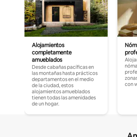
Alojamientos
Nóma
completamente
profe
amueblados
Aloj
nómad
Desde cabañas pacíficas en
profe
las montañas hasta prácticos
zonas
departamentos en el medio
con w
de la ciudad, estos
alojamientos amueblados
tienen todas las amenidades
de un hogar.
Am