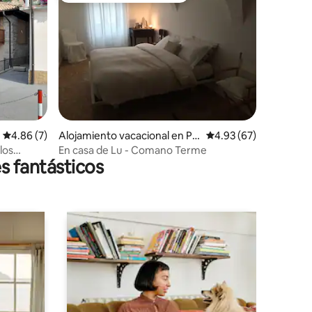
iones
Calificación promedio: 4.86 de 5; 7 evaluaciones
4.86 (7)
Alojamiento vacacional en Poi
Calificación promedio:
4.93 (67)
a
los
En casa de Lu - Comano Terme
s fantásticos
añas