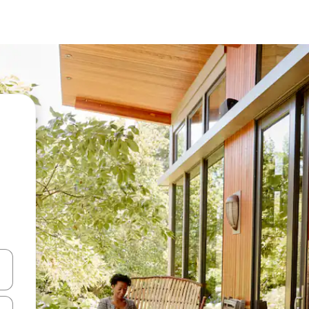
vegar usando las teclas de las flechas hacia arriba y hacia abajo, o b