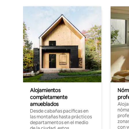
Alojamientos
Nóma
completamente
profe
amueblados
Aloj
nómad
Desde cabañas pacíficas en
profe
las montañas hasta prácticos
zonas
departamentos en el medio
con w
de la ciudad, estos