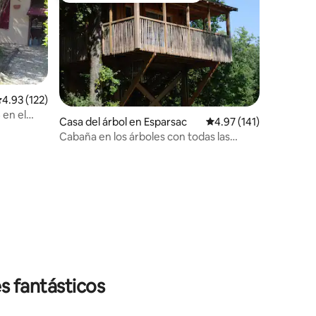
alificación promedio: 4.93 de 5; 122 evaluaciones
4.93 (122)
en el
Casa del árbol en Esparsac
Calificación promedio:
4.97 (141)
Cabaña en los árboles con todas las
iones
comodidades
s fantásticos