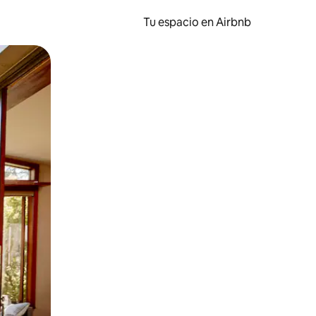
Tu espacio en Airbnb
ien tocando y deslizando la pantalla.