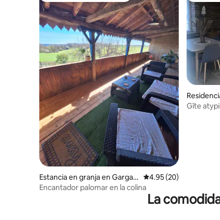
Residenci
Gîte atypi
Estancia en granja en Gargan
Calificación promedio:
4.95 (20)
villar
Encantador palomar en la colina
La comodidad