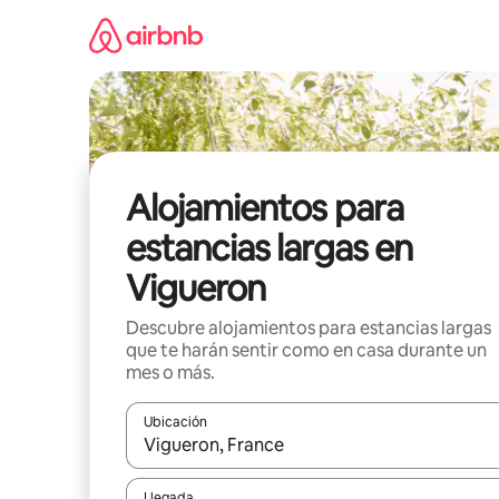
Ir
al
contenido
Alojamientos para
estancias largas en
Vigueron
Descubre alojamientos para estancias largas
que te harán sentir como en casa durante un
mes o más.
Ubicación
Cuando los resultados estén disponibles, podrás na
Llegada