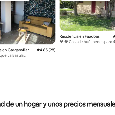
Residencia en Faudoas
C
❤ ❤ Casa de huéspedes para 4 
corazón de la Lomaña
a en Garganvillar
Calificación promedio: 4.86 de 5; 28 evaluac
4.86 (28)
que La Bastilac
 4.95 de 5; 20 evaluaciones
 de un hogar y unos precios mensuale