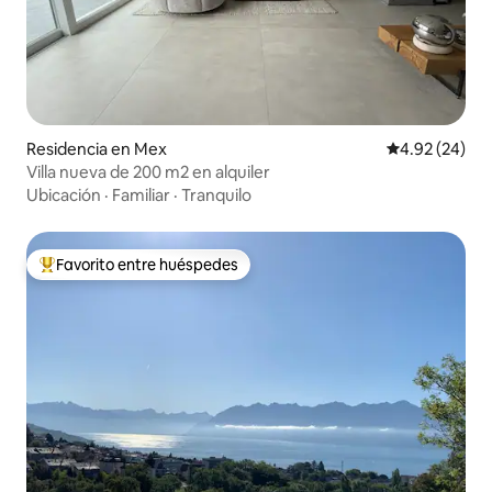
Residencia en Mex
Calificación p
4.92 (24)
Villa nueva de 200 m2 en alquiler
Ubicación
·
Familiar
·
Tranquilo
Favorito entre huéspedes
De los mejores en Favorito entre huéspedes