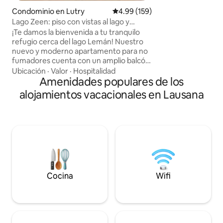
del tren y los au
y restaurantes. Y
Condominio en Lutry
Calificación promedio: 4.99 de 5
4.99 (159)
negocios o por pl
Lago Zeen: piso con vistas al lago y
está a solo una pa
estacionamiento gratuito
¡Te damos la bienvenida a tu tranquilo
estación de tren d
refugio cerca del lago Lemán! Nuestro
minutos en autob
nuevo y moderno apartamento para no
fumadores cuenta con un amplio balcón
con vistas al lago y aparcamiento
Ubicación
·
Valor
·
Hospitalidad
cubierto gratuito y seguro. Con una
Amenidades populares de los
ubicación ideal cerca de Lausana y de los
alojamientos vacacionales en Lausana
viñedos de Lavaux declarados
Patrimonio de la Humanidad por la
UNESCO, es el punto de partida
perfecto para explorar la región.
Cuidadosamente amueblado y
totalmente equipado, ofrece una
estancia acogedora y cómoda.
Esperamos que disfrutes de este
pequeño paraíso.
Cocina
Wifi