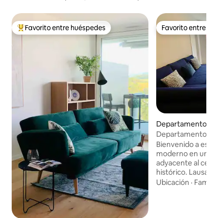
Favorito entre huéspedes
Favorito entre h
De los mejores en Favorito entre huéspedes
Favorito entre h
Departamento en 
Departamento nu
ubicación perfect
Bienvenido a est
moderno en un edi
adyacente al centro
histórico. Lausana 
Lemán está a poco
Ubicación
·
Familia
combinará un enc
espacioso y lumin
ubicación que está