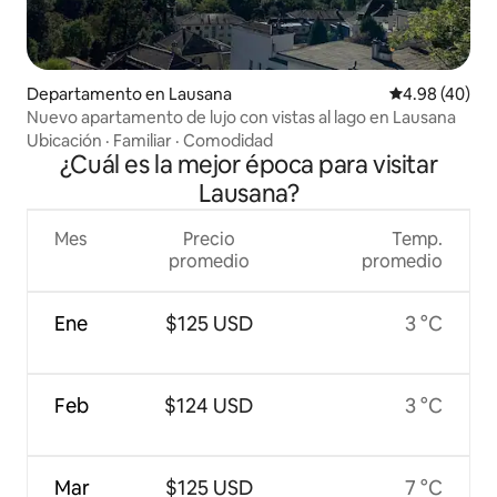
Departamento en Lausana
Calificación p
4.98 (40)
Nuevo apartamento de lujo con vistas al lago en Lausana
Ubicación
·
Familiar
·
Comodidad
¿Cuál es la mejor época para visitar
Lausana?
Mes
Precio
Temp.
promedio
promedio
Ene
$125 USD
3 °C
Feb
$124 USD
3 °C
Mar
$125 USD
7 °C