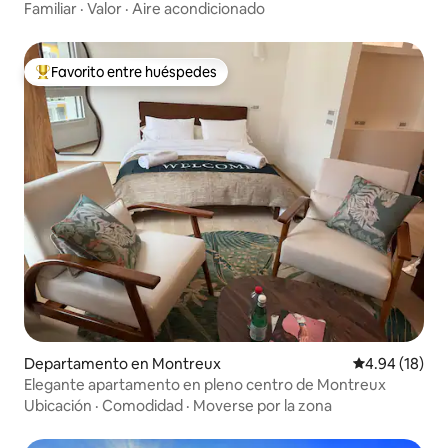
noviembre
Familiar
·
Valor
·
Aire acondicionado
Favorito entre huéspedes
De los mejores en Favorito entre huéspedes
Departamento en Montreux
Calificación 
4.94 (18)
Elegante apartamento en pleno centro de Montreux
Ubicación
·
Comodidad
·
Moverse por la zona