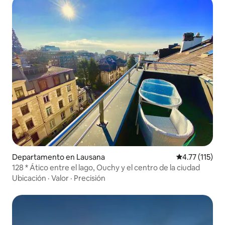
Departamento en Lausana
Calificación p
4.77 (115)
128 * Ático entre el lago, Ouchy y el centro de la ciudad
Ubicación
·
Valor
·
Precisión