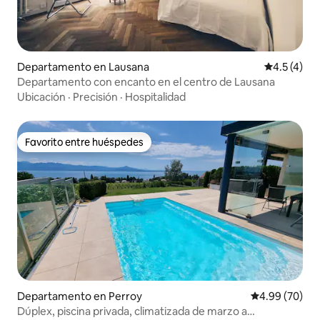
Departamento en Lausana
Calificació
4.5 (4)
Departamento con encanto en el centro de Lausana
Ubicación
·
Precisión
·
Hospitalidad
Favorito entre huéspedes
Favorito entre huéspedes
Departamento en Perroy
Calificación p
4.99 (70)
Dúplex, piscina privada, climatizada de marzo a