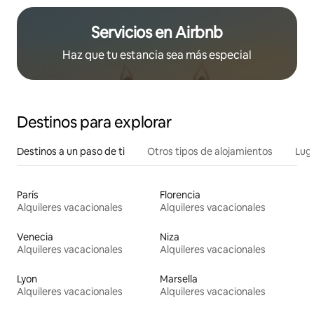
Servicios en Airbnb
Haz que tu estancia sea más especial
Destinos para explorar
Destinos a un paso de ti
Otros tipos de alojamientos
Lug
París
Florencia
Alquileres vacacionales
Alquileres vacacionales
Venecia
Niza
Alquileres vacacionales
Alquileres vacacionales
Lyon
Marsella
Alquileres vacacionales
Alquileres vacacionales