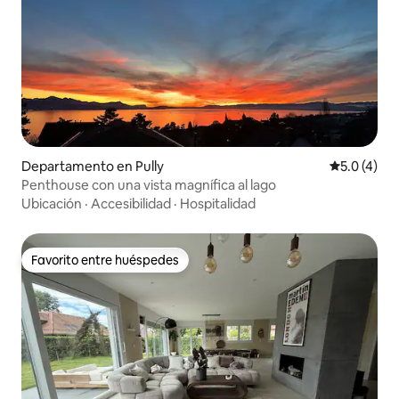
Departamento en Pully
Calificació
5.0 (4)
Penthouse con una vista magnífica al lago
Ubicación
·
Accesibilidad
·
Hospitalidad
Favorito entre huéspedes
Favorito entre huéspedes