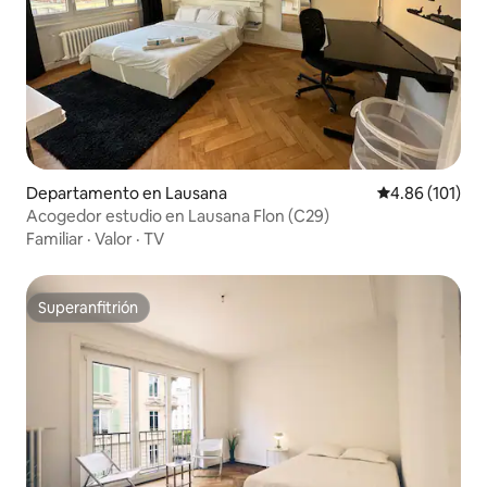
Departamento en Lausana
Calificación p
4.86 (101)
Acogedor estudio en Lausana Flon (C29)
Familiar
·
Valor
·
TV
Superanfitrión
Superanfitrión