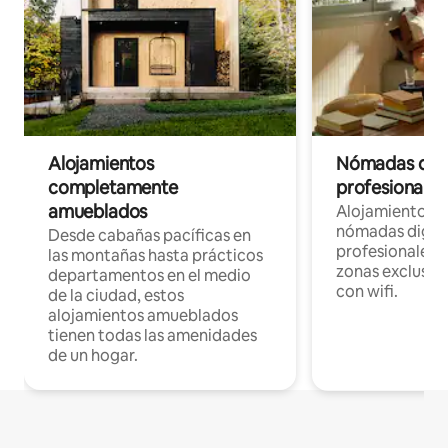
Alojamientos
Nómadas digit
completamente
profesionales 
amueblados
Alojamientos 
nómadas digita
Desde cabañas pacíficas en
profesionales d
las montañas hasta prácticos
zonas exclusiva
departamentos en el medio
con wifi.
de la ciudad, estos
alojamientos amueblados
tienen todas las amenidades
de un hogar.