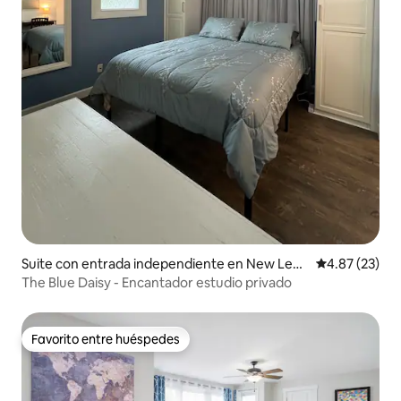
Suite con entrada independiente en New Leno
Calificación 
4.87 (23)
x
The Blue Daisy - Encantador estudio privado
Favorito entre huéspedes
Favorito entre huéspedes