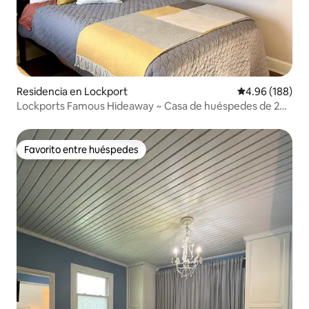
Residencia en Lockport
Calificación pr
4.96 (188)
Lockports Famous Hideaway ~ Casa de huéspedes de 2
dormitorios
Favorito entre huéspedes
Favorito entre huéspedes