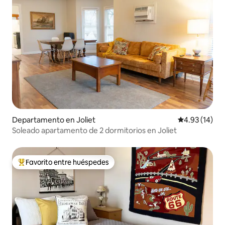
Departamento en Joliet
Calificación 
4.93 (14)
Soleado apartamento de 2 dormitorios en Joliet
Favorito entre huéspedes
De los mejores en Favorito entre huéspedes