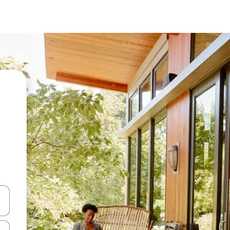
vegar usando las teclas de las flechas hacia arriba y hacia abajo, o b