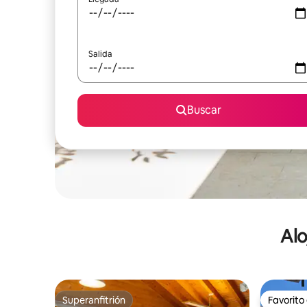
Salida
Buscar
Alo
Superanfitrión
Favorito
Superanfitrión
Favorito