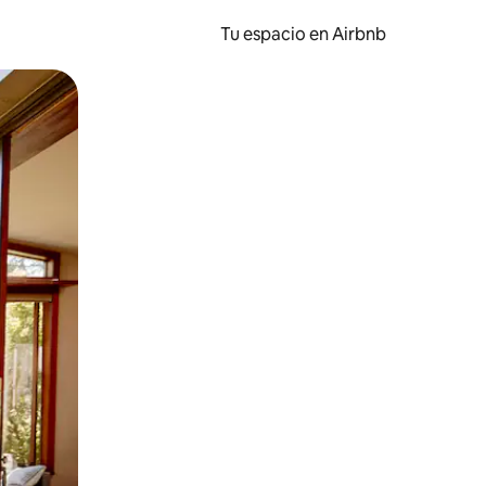
Tu espacio en Airbnb
ien tocando y deslizando la pantalla.