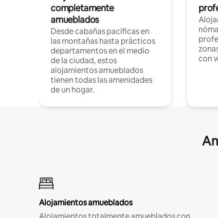
completamente
profe
amueblados
Aloj
nómad
Desde cabañas pacíficas en
profe
las montañas hasta prácticos
zonas
departamentos en el medio
con w
de la ciudad, estos
alojamientos amueblados
tienen todas las amenidades
de un hogar.
Am
Alojamientos amueblados
Alojamientos totalmente amueblados con