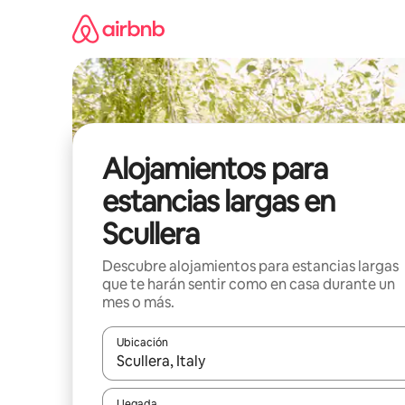
Ir
al
contenido
Alojamientos para
estancias largas en
Scullera
Descubre alojamientos para estancias largas
que te harán sentir como en casa durante un
mes o más.
Ubicación
Cuando los resultados estén disponibles, podrás na
Llegada