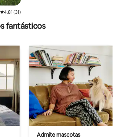
Calificación promedio: 4.81 de 5; 31 evaluaciones
4.81 (31)
s fantásticos
Admite mascotas