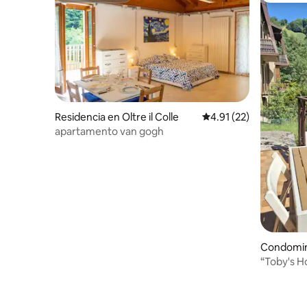
Residencia en Oltre il Colle
Calificación promedio:
4.91 (22)
apartamento van gogh
Condomini
“Toby's H
impresio