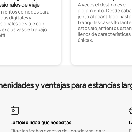
sionales de viaje
A veces el destino es el
alojamiento. Desde caba
amientos cómodos para
junto al acantilado hasta
as digitales y
tranquilas casas flotante
sionales de viaje con
estos alojamientos están
 exclusivas de trabajo
llenos de características
ifi.
únicas.
enidades y ventajas para estancias lar
La flexibilidad que necesitas
L
Elige las fechas exactas de llegada y salida y
P